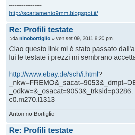
------------------
http://scartamento9mm.blogspot.it/
Re: Profili testate
da
ninobortiglio
» ven set 09, 2011 8:20 pm
Ciao questo link mi è stato passato dall'
lui le testate i prezzi mi sembrano accetta
http://www.ebay.de/sch/i.html
?
_nkw=FREMO&_sacat=9053&_dmpt=DE_
_odkw=&_osacat=9053&_trksid=p3286.
c0.m270.l1313
Antonino Bortiglio
Re: Profili testate