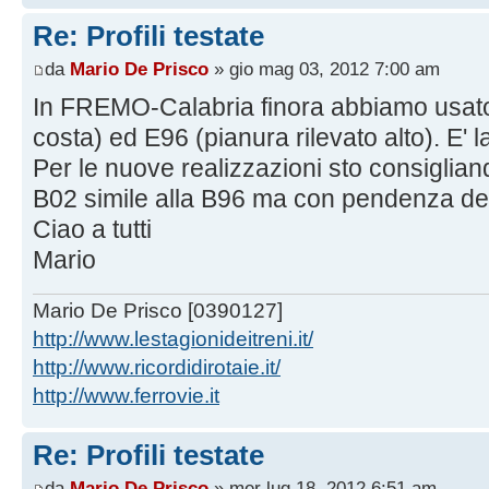
Re: Profili testate
da
Mario De Prisco
» gio mag 03, 2012 7:00 am
In FREMO-Calabria finora abbiamo usato
costa) ed E96 (pianura rilevato alto). E' la 
Per le nuove realizzazioni sto consigliand
B02 simile alla B96 ma con pendenza del r
Ciao a tutti
Mario
Mario De Prisco [0390127]
http://www.lestagionideitreni.it/
http://www.ricordidirotaie.it/
http://www.ferrovie.it
Re: Profili testate
da
Mario De Prisco
» mer lug 18, 2012 6:51 am