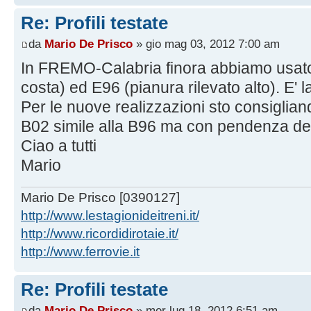
Re: Profili testate
da
Mario De Prisco
» gio mag 03, 2012 7:00 am
In FREMO-Calabria finora abbiamo usato
costa) ed E96 (pianura rilevato alto). E' la 
Per le nuove realizzazioni sto consigliand
B02 simile alla B96 ma con pendenza del r
Ciao a tutti
Mario
Mario De Prisco [0390127]
http://www.lestagionideitreni.it/
http://www.ricordidirotaie.it/
http://www.ferrovie.it
Re: Profili testate
da
Mario De Prisco
» mer lug 18, 2012 6:51 am