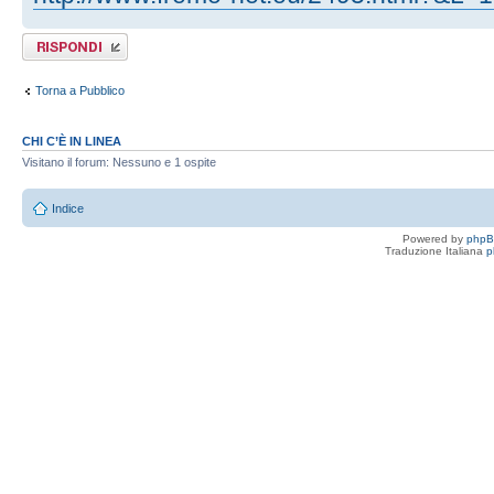
Rispondi al
messaggio
Torna a Pubblico
CHI C’È IN LINEA
Visitano il forum: Nessuno e 1 ospite
Indice
Powered by
php
Traduzione Italiana
p