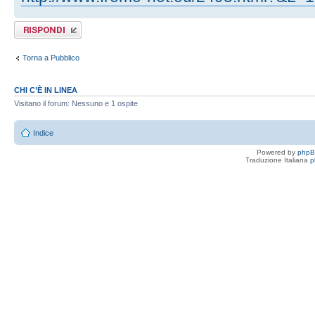
Rispondi al
messaggio
Torna a Pubblico
CHI C’È IN LINEA
Visitano il forum: Nessuno e 1 ospite
Indice
Powered by
php
Traduzione Italiana
p