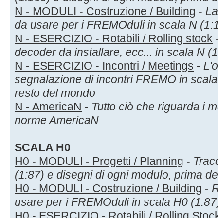
N - MODULI - Costruzione / Building
-
La
da usare per i FREMOduli in scala N (1:
N - ESERCIZIO - Rotabili / Rolling stock
decoder da installare, ecc... in scala N (
N - ESERCIZIO - Incontri / Meetings
-
L'
segnalazione di incontri FREMO in scala N
resto del mondo
N - AmericaN
-
Tutto ciò che riguarda i m
norme AmericaN
SCALA H0
H0 - MODULI - Progetti / Planning
-
Tracc
(1:87) e disegni di ogni modulo, prima de
H0 - MODULI - Costruzione / Building
-
R
usare per i FREMOduli in scala H0 (1:87
H0 - ESERCIZIO - Rotabili / Rolling Stoc