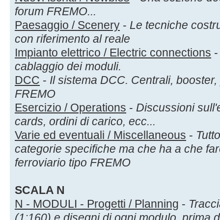
forum FREMO...
Paesaggio / Scenery
-
Le tecniche costru
con riferimento al reale
Impianto elettrico / Electric connections
cablaggio dei moduli.
DCC
-
Il sistema DCC. Centrali, booster
FREMO
Esercizio / Operations
-
Discussioni sull
cards, ordini di carico, ecc...
Varie ed eventuali / Miscellaneous
-
Tutto
categorie specifiche ma che ha a che far
ferroviario tipo FREMO
SCALA N
N - MODULI - Progetti / Planning
-
Tracci
(1:160) e disegni di ogni modulo, prima d