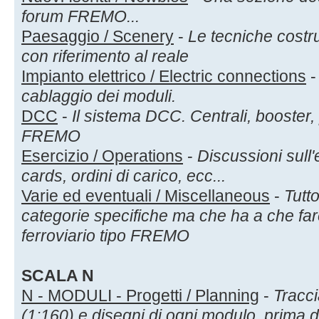
forum FREMO...
Paesaggio / Scenery
-
Le tecniche costru
con riferimento al reale
Impianto elettrico / Electric connections
cablaggio dei moduli.
DCC
-
Il sistema DCC. Centrali, booster
FREMO
Esercizio / Operations
-
Discussioni sull
cards, ordini di carico, ecc...
Varie ed eventuali / Miscellaneous
-
Tutto
categorie specifiche ma che ha a che far
ferroviario tipo FREMO
SCALA N
N - MODULI - Progetti / Planning
-
Tracci
(1:160) e disegni di ogni modulo, prima d