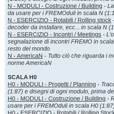
N - MODULI - Costruzione / Building
-
La
da usare per i FREMOduli in scala N (1:
N - ESERCIZIO - Rotabili / Rolling stock
decoder da installare, ecc... in scala N (
N - ESERCIZIO - Incontri / Meetings
-
L'
segnalazione di incontri FREMO in scala N
resto del mondo
N - AmericaN
-
Tutto ciò che riguarda i m
norme AmericaN
SCALA H0
H0 - MODULI - Progetti / Planning
-
Tracc
(1:87) e disegni di ogni modulo, prima de
H0 - MODULI - Costruzione / Building
-
R
usare per i FREMOduli in scala H0 (1:87
H0 - ESERCIZIO - Rotabili / Rolling Stoc