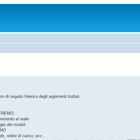
o di seguito l'elenco degli argomenti trattati.
m FREMO...
erimento al reale
ggio dei moduli.
REMO
s, ordini di carico, ecc...