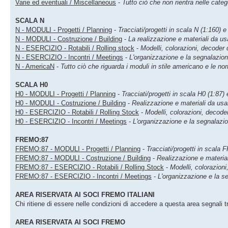
Varie ed eventuali / Miscellaneous
-
Tutto ciò che non rientra nelle cat
SCALA N
N - MODULI - Progetti / Planning
-
Tracciati/progetti in scala N (1:160) 
N - MODULI - Costruzione / Building
-
La realizzazione e materiali da u
N - ESERCIZIO - Rotabili / Rolling stock
-
Modelli, colorazioni, decoder d
N - ESERCIZIO - Incontri / Meetings
-
L'organizzazione e la segnalazion
N - AmericaN
-
Tutto ciò che riguarda i moduli in stile americano e le 
SCALA H0
H0 - MODULI - Progetti / Planning
-
Tracciati/progetti in scala H0 (1:87)
H0 - MODULI - Costruzione / Building
-
Realizzazione e materiali da usa
H0 - ESERCIZIO - Rotabili / Rolling Stock
-
Modelli, colorazioni, decoder
H0 - ESERCIZIO - Incontri / Meetings
-
L'organizzazione e la segnalazio
FREMO:87
FREMO:87 - MODULI - Progetti / Planning
-
Tracciati/progetti in scala
FREMO:87 - MODULI - Costruzione / Building
-
Realizzazione e materia
FREMO:87 - ESERCIZIO - Rotabili / Rolling Stock
-
Modelli, colorazion
FREMO:87 - ESERCIZIO - Incontri / Meetings
-
L'organizzazione e la s
AREA RISERVATA AI SOCI FREMO ITALIANI
Chi ritiene di essere nelle condizioni di accedere a questa area segnali
AREA RISERVATA AI SOCI FREMO