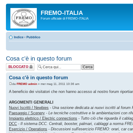
FREMO-ITALIA
Forum ufficiale di FREMO-ITALIA
Indice
‹
Pubblico
Cosa c'è in questo forum
Argomento
bloccato
Cosa c'è in questo forum
da
FREMO admin
» mer mag 11, 2011 10:36 am
A beneficio dei visitatori che non hanno accesso al nostro forum riportiam
ARGOMENTI GENERALI
Nuovi Iscritti / Newbies
-
Una sezione dedicata ai nuovi iscritti al foru
Paesaggio / Scenery
-
Le tecniche costruttive e le ambientazioni con rif
Impianto elettrico / Electric connections
-
Tutto ciò che riguarda il cabla
DCC
-
Il sistema DCC. Centrali, booster, palmari, cablaggi a norma F
Esercizio / Operations
-
Discussioni sull'esercizio FREMO: orari, car card