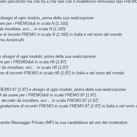
egorie specifiche ma che ha a che fare con il modellismo ferroviario tipo FREM
e disegni di ogni modulo, prima della sua realizzazione
sare per i FREMOduli in scala N (1:160).
a installare, ecc... in scala N (1:160)
e di incontri FREMO in scala N (1:160) in Italia e nel resto del mondo
norme AmericaN
 e disegni di ogni modulo, prima della sua realizzazione
re per i FREMOduli in scala H0 (1:87).
 da installare, ecc... in scala H0 (1:87)
ne di incontri FREMO in scala H0 (1:87) in Italia e nel resto del mondo
 FREMO:87 (1:87) e disegni di ogni modulo, prima della sua realizzazione
li da usare per i FREMOduli in scala FREMO:87 (1:87).
i, decoder da installare, ecc... in scala FREMO:87 (1:87)
egnalazione di incontri FREMO in scala FREMO:87 (1:87) in Italia e nel resto
 tramite Messaggio Privato (MP) la sua candidatura ad uno dei moderatori.