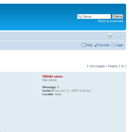
Ricerca avanzata
FAQ
Iscriviti
Login
1 messaggio • Pagina
1
di
1
FREMO admin
Site Admin
Messaggi:
6
Iscritto il:
lun nov 17, 2003 3:15 pm
Località:
Italia