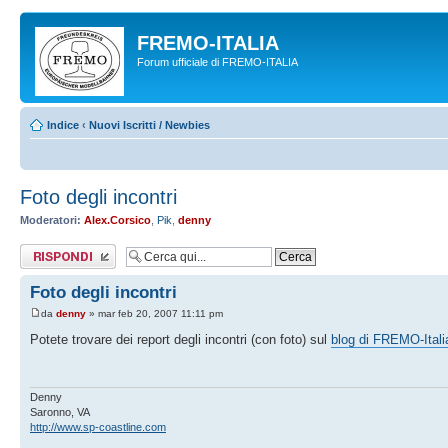
FREMO-ITALIA
Forum ufficiale di FREMO-ITALIA
Indice
‹
Nuovi Iscritti / Newbies
Foto degli incontri
Moderatori:
Alex.Corsico
,
Pik
,
denny
Rispondi al
messaggio
Foto degli incontri
da
denny
» mar feb 20, 2007 11:11 pm
Potete trovare dei report degli incontri (con foto) sul
blog di FREMO-Itali
Denny
Saronno, VA
http://www.sp-coastline.com