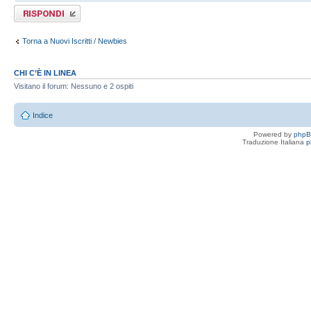
Rispondi al
messaggio
Torna a Nuovi Iscritti / Newbies
CHI C’È IN LINEA
Visitano il forum: Nessuno e 2 ospiti
Indice
Powered by
php
Traduzione Italiana
p