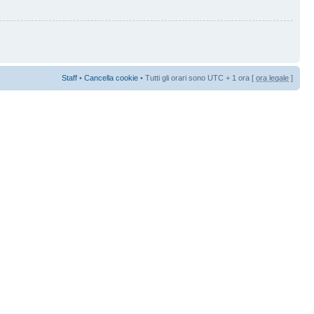
Staff
•
Cancella cookie
• Tutti gli orari sono UTC + 1 ora [
ora legale
]