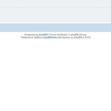
Powered by
phpBB
® Forum Software © phpBB Group
Traduzione Italiana
phpBBItalia.net
basata su phpBB.it 2010