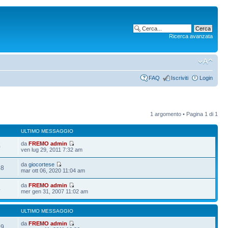
Ricerca avanzata
FAQ
Iscriviti
Login
1 argomento • Pagina
1
di
1
ULTIMO MESSAGGIO
da
FREMO admin
0
ven lug 29, 2011 7:32 am
da
giocortese
48
mar ott 06, 2020 11:04 am
da
FREMO admin
4
mer gen 31, 2007 11:02 am
ULTIMO MESSAGGIO
da
FREMO admin
99