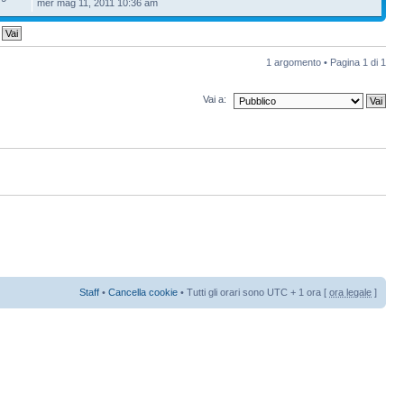
mer mag 11, 2011 10:36 am
1 argomento • Pagina
1
di
1
Vai a:
Staff
•
Cancella cookie
• Tutti gli orari sono UTC + 1 ora [
ora legale
]