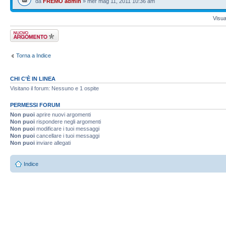
da
FREMO admin
» mer mag 11, 2011 10:36 am
Visua
Scrivi un nuovo
argomento
Torna a Indice
CHI C’È IN LINEA
Visitano il forum: Nessuno e 1 ospite
PERMESSI FORUM
Non puoi
aprire nuovi argomenti
Non puoi
rispondere negli argomenti
Non puoi
modificare i tuoi messaggi
Non puoi
cancellare i tuoi messaggi
Non puoi
inviare allegati
Indice