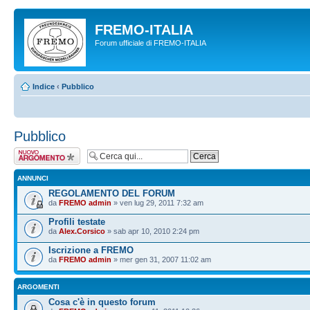
FREMO-ITALIA
Forum ufficiale di FREMO-ITALIA
Indice
‹
Pubblico
Pubblico
Scrivi un nuovo
argomento
ANNUNCI
REGOLAMENTO DEL FORUM
da
FREMO admin
» ven lug 29, 2011 7:32 am
Profili testate
da
Alex.Corsico
» sab apr 10, 2010 2:24 pm
Iscrizione a FREMO
da
FREMO admin
» mer gen 31, 2007 11:02 am
ARGOMENTI
Cosa c'è in questo forum