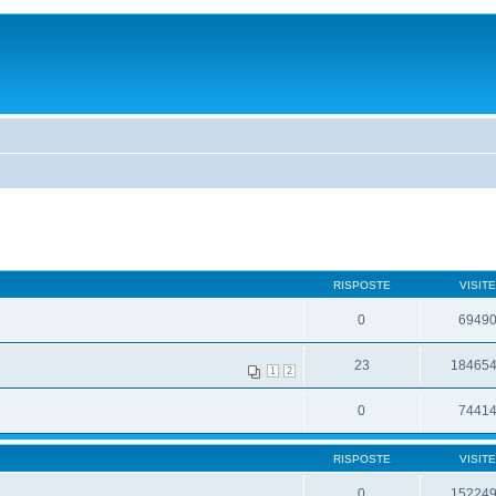
RISPOSTE
VISITE
0
6949
23
18465
1
2
0
7441
RISPOSTE
VISITE
0
15224