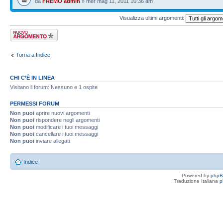
da
FREMO admin
» mer mag 11, 2011 10:36 am
Visualizza ultimi argomenti:
Scrivi un nuovo
argomento
Torna a Indice
CHI C’È IN LINEA
Visitano il forum: Nessuno e 1 ospite
PERMESSI FORUM
Non puoi
aprire nuovi argomenti
Non puoi
rispondere negli argomenti
Non puoi
modificare i tuoi messaggi
Non puoi
cancellare i tuoi messaggi
Non puoi
inviare allegati
Indice
Powered by
php
Traduzione Italiana
p