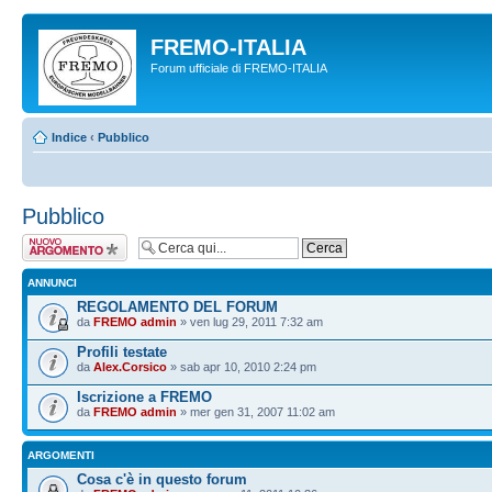
FREMO-ITALIA
Forum ufficiale di FREMO-ITALIA
Indice
‹
Pubblico
Pubblico
Scrivi un nuovo
argomento
ANNUNCI
REGOLAMENTO DEL FORUM
da
FREMO admin
» ven lug 29, 2011 7:32 am
Profili testate
da
Alex.Corsico
» sab apr 10, 2010 2:24 pm
Iscrizione a FREMO
da
FREMO admin
» mer gen 31, 2007 11:02 am
ARGOMENTI
Cosa c'è in questo forum