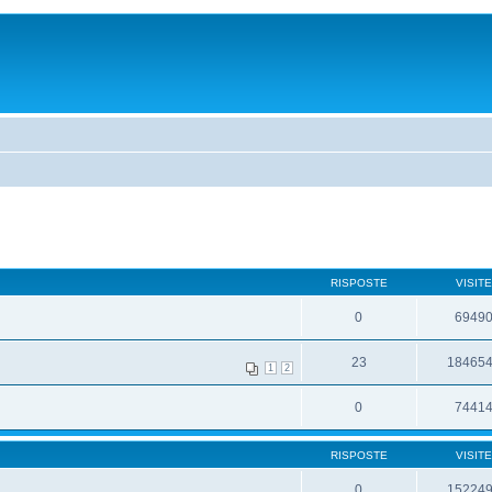
RISPOSTE
VISITE
0
6949
23
18465
1
2
0
7441
RISPOSTE
VISITE
0
15224