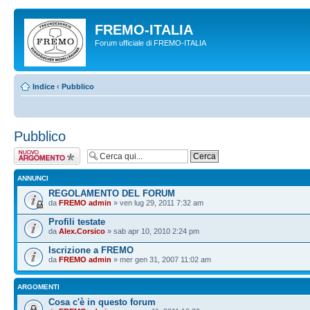
FREMO-ITALIA
Forum ufficiale di FREMO-ITALIA
Indice
‹
Pubblico
Pubblico
Scrivi un nuovo
argomento
ANNUNCI
REGOLAMENTO DEL FORUM
da
FREMO admin
» ven lug 29, 2011 7:32 am
Profili testate
da
Alex.Corsico
» sab apr 10, 2010 2:24 pm
Iscrizione a FREMO
da
FREMO admin
» mer gen 31, 2007 11:02 am
ARGOMENTI
Cosa c'è in questo forum