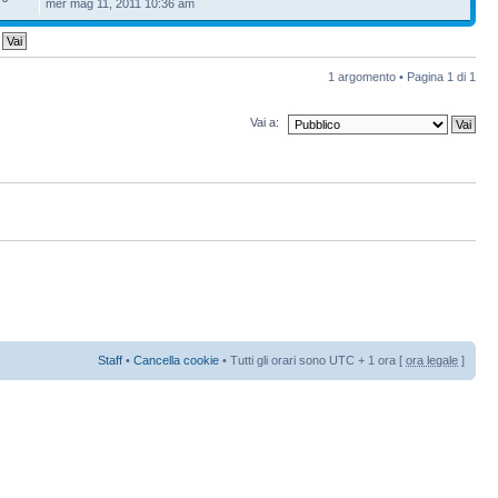
mer mag 11, 2011 10:36 am
1 argomento • Pagina
1
di
1
Vai a:
Staff
•
Cancella cookie
• Tutti gli orari sono UTC + 1 ora [
ora legale
]