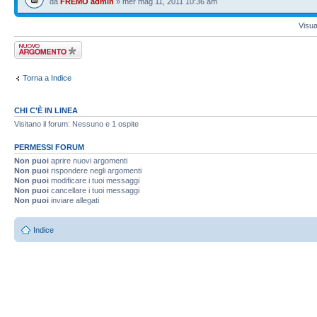
da
FREMO admin
» mer mag 11, 2011 10:36 am
Visua
Scrivi un nuovo
argomento
Torna a Indice
CHI C’È IN LINEA
Visitano il forum: Nessuno e 1 ospite
PERMESSI FORUM
Non puoi
aprire nuovi argomenti
Non puoi
rispondere negli argomenti
Non puoi
modificare i tuoi messaggi
Non puoi
cancellare i tuoi messaggi
Non puoi
inviare allegati
Indice