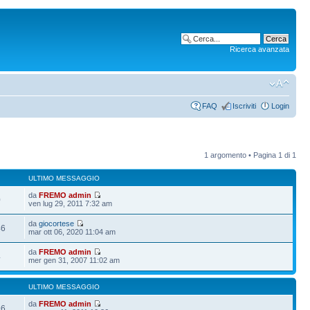
Ricerca avanzata
FAQ
Iscriviti
Login
1 argomento • Pagina
1
di
1
ULTIMO MESSAGGIO
da
FREMO admin
0
ven lug 29, 2011 7:32 am
da
giocortese
46
mar ott 06, 2020 11:04 am
da
FREMO admin
4
mer gen 31, 2007 11:02 am
ULTIMO MESSAGGIO
da
FREMO admin
96