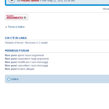
da
FREMO admin
» mer mag 11, 2011 10:36 am
Visua
Scrivi un nuovo
argomento
Torna a Indice
CHI C’È IN LINEA
Visitano il forum: Nessuno e 1 ospite
PERMESSI FORUM
Non puoi
aprire nuovi argomenti
Non puoi
rispondere negli argomenti
Non puoi
modificare i tuoi messaggi
Non puoi
cancellare i tuoi messaggi
Non puoi
inviare allegati
Indice