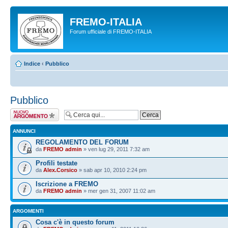
FREMO-ITALIA
Forum ufficiale di FREMO-ITALIA
Indice
‹
Pubblico
Pubblico
Scrivi un nuovo
argomento
ANNUNCI
REGOLAMENTO DEL FORUM
da
FREMO admin
» ven lug 29, 2011 7:32 am
Profili testate
da
Alex.Corsico
» sab apr 10, 2010 2:24 pm
Iscrizione a FREMO
da
FREMO admin
» mer gen 31, 2007 11:02 am
ARGOMENTI
Cosa c'è in questo forum