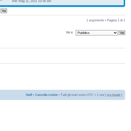
mer mag 11, 2011 10:36 am
1 argomento • Pagina
1
di
1
Vai a:
Staff
•
Cancella cookie
• Tutti gli orari sono UTC + 1 ora [
ora legale
]