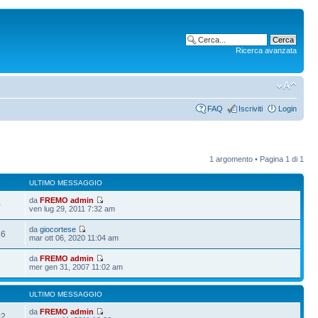
Ricerca avanzata
FAQ
Iscriviti
Login
1 argomento • Pagina
1
di
1
ULTIMO MESSAGGIO
da
FREMO admin
0
ven lug 29, 2011 7:32 am
da
giocortese
56
mar ott 06, 2020 11:04 am
da
FREMO admin
5
mer gen 31, 2007 11:02 am
ULTIMO MESSAGGIO
da
FREMO admin
02