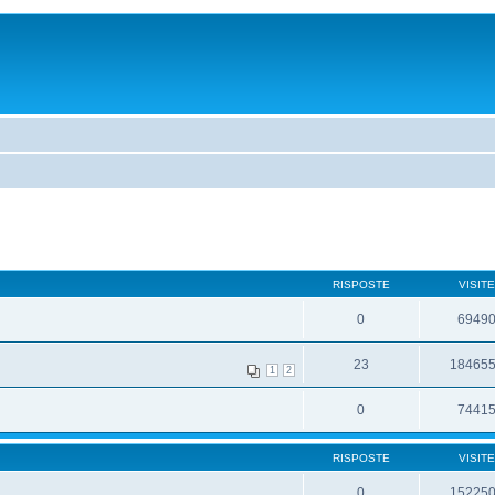
RISPOSTE
VISITE
0
6949
23
18465
1
2
0
7441
RISPOSTE
VISITE
0
15225