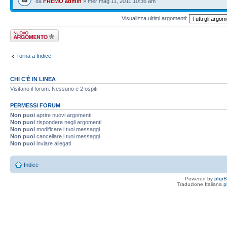
da
FREMO admin
» mer mag 11, 2011 10:36 am
Visualizza ultimi argomenti:
Scrivi un nuovo
argomento
Torna a Indice
CHI C’È IN LINEA
Visitano il forum: Nessuno e 2 ospiti
PERMESSI FORUM
Non puoi
aprire nuovi argomenti
Non puoi
rispondere negli argomenti
Non puoi
modificare i tuoi messaggi
Non puoi
cancellare i tuoi messaggi
Non puoi
inviare allegati
Indice
Powered by
php
Traduzione Italiana
p