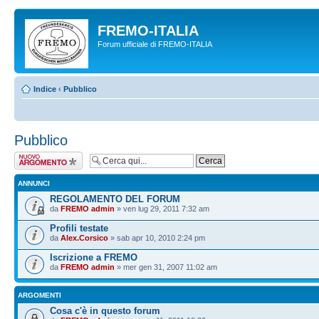
FREMO-ITALIA
Forum ufficiale di FREMO-ITALIA
Indice
‹
Pubblico
Pubblico
Scrivi un nuovo
argomento
ANNUNCI
REGOLAMENTO DEL FORUM
da
FREMO admin
» ven lug 29, 2011 7:32 am
Profili testate
da
Alex.Corsico
» sab apr 10, 2010 2:24 pm
Iscrizione a FREMO
da
FREMO admin
» mer gen 31, 2007 11:02 am
ARGOMENTI
Cosa c'è in questo forum