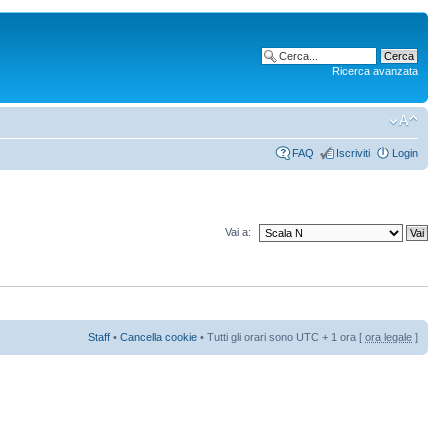
Ricerca avanzata
FAQ
Iscriviti
Login
Vai a:
Staff
•
Cancella cookie
• Tutti gli orari sono UTC + 1 ora [
ora legale
]