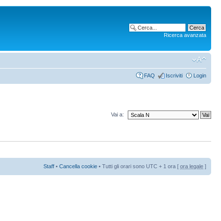
Ricerca avanzata
FAQ
Iscriviti
Login
Vai a:
Staff
•
Cancella cookie
• Tutti gli orari sono UTC + 1 ora [
ora legale
]