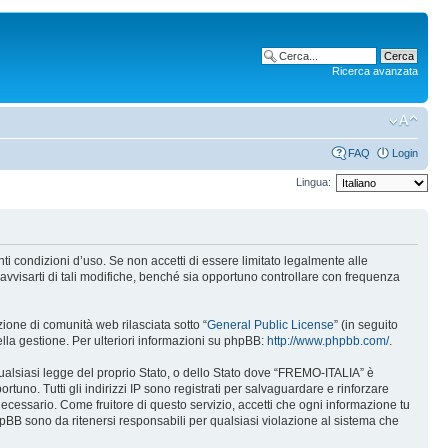
Ricerca avanzata
FAQ
Login
Lingua:
i condizioni d’uso. Se non accetti di essere limitato legalmente alle
vvisarti di tali modifiche, benché sia opportuno controllare con frequenza
one di comunità web rilasciata sotto “
General Public License
” (in seguito
ella gestione. Per ulteriori informazioni su phpBB:
http://www.phpbb.com/
.
 qualsiasi legge del proprio Stato, o dello Stato dove “FREMO-ITALIA” è
rtuno. Tutti gli indirizzi IP sono registrati per salvaguardare e rinforzare
ecessario. Come fruitore di questo servizio, accetti che ogni informazione tu
B sono da ritenersi responsabili per qualsiasi violazione al sistema che