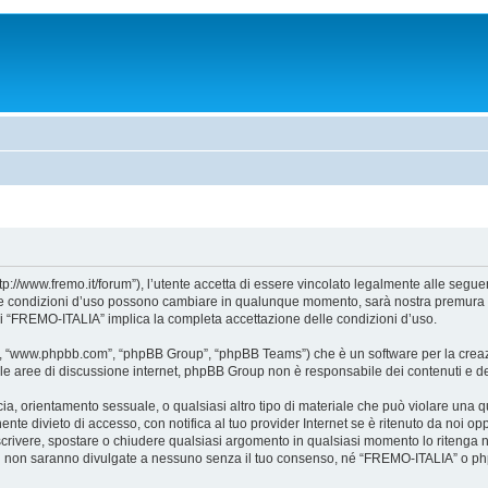
//www.fremo.it/forum”), l’utente accetta di essere vincolato legalmente alle seguent
. Le condizioni d’uso possono cambiare in qualunque momento, sarà nostra premura a
di “FREMO-ITALIA” implica la completa accettazione delle condizioni d’uso.
e”, “www.phpbb.com”, “phpBB Group”, “phpBB Teams”) che è un software per la creazi
ta le aree di discussione internet, phpBB Group non è responsabile dei contenuti e d
accia, orientamento sessuale, o qualsiasi altro tipo di materiale che può violare una
te divieto di accesso, con notifica al tuo provider Internet se è ritenuto da noi oppo
iscrivere, spostare o chiudere qualsiasi argomento in qualsiasi momento lo ritenga n
i non saranno divulgate a nessuno senza il tuo consenso, né “FREMO-ITALIA” o phpB