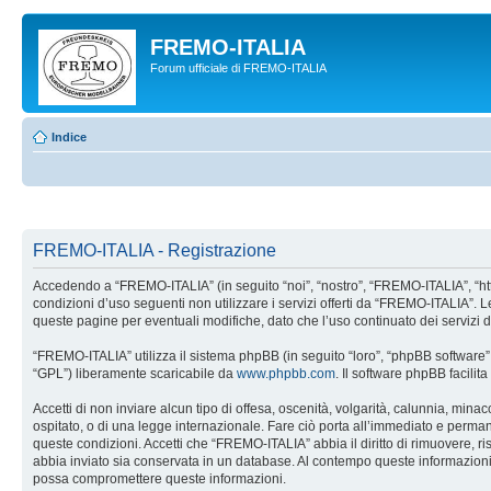
FREMO-ITALIA
Forum ufficiale di FREMO-ITALIA
Indice
FREMO-ITALIA - Registrazione
Accedendo a “FREMO-ITALIA” (in seguito “noi”, “nostro”, “FREMO-ITALIA”, “http:
condizioni d’uso seguenti non utilizzare i servizi offerti da “FREMO-ITALIA”
queste pagine per eventuali modifiche, dato che l’uso continuato dei servizi 
“FREMO-ITALIA” utilizza il sistema phpBB (in seguito “loro”, “phpBB softwar
“GPL”) liberamente scaricabile da
www.phpbb.com
. Il software phpBB facili
Accetti di non inviare alcun tipo di offesa, oscenità, volgarità, calunnia, min
ospitato, o di una legge internazionale. Fare ciò porta all’immediato e permanen
queste condizioni. Accetti che “FREMO-ITALIA” abbia il diritto di rimuovere, r
abbia inviato sia conservata in un database. Al contempo queste informazion
possa compromettere queste informazioni.