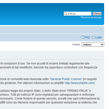
Ricerca avanzata
FAQ
Login
Lingua:
i condizioni d’uso. Se non accetti di essere limitato legalmente alle
vvisarti di tali modifiche, benché sia opportuno controllare con frequenza
one di comunità web rilasciata sotto “
General Public License
” (in seguito
ella gestione. Per ulteriori informazioni su phpBB:
http://www.phpbb.com/
.
 qualsiasi legge del proprio Stato, o dello Stato dove “FREMO-ITALIA” è
rtuno. Tutti gli indirizzi IP sono registrati per salvaguardare e rinforzare
ecessario. Come fruitore di questo servizio, accetti che ogni informazione tu
B sono da ritenersi responsabili per qualsiasi violazione al sistema che