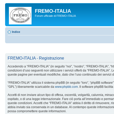
FREMO-ITALIA
Forum ufficiale di FREMO-ITALIA
Indice
FREMO-ITALIA - Registrazione
Accedendo a “FREMO-ITALIA” (in seguito “noi”, “nostro”, “FREMO-ITALIA”, “http:
condizioni d’uso seguenti non utilizzare i servizi offerti da “FREMO-ITALIA”
queste pagine per eventuali modifiche, dato che l’uso continuato dei servizi 
“FREMO-ITALIA” utilizza il sistema phpBB (in seguito “loro”, “phpBB softwar
“GPL”) liberamente scaricabile da
www.phpbb.com
. Il software phpBB facili
Accetti di non inviare alcun tipo di offesa, oscenità, volgarità, calunnia, min
ospitato, o di una legge internazionale. Fare ciò porta all’immediato e permanen
queste condizioni. Accetti che “FREMO-ITALIA” abbia il diritto di rimuovere, r
abbia inviato sia conservata in un database. Al contempo queste informazion
possa compromettere queste informazioni.