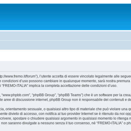
//www.fremo.it/forum”), l’utente accetta di essere vincolato legalmente alle seguent
. Le condizioni d’uso possono cambiare in qualunque momento, sarà nostra premura a
di “FREMO-ITALIA” implica la completa accettazione delle condizioni d’uso.
e”, “www.phpbb.com”, “phpBB Group”, “phpBB Teams”) che è un software per la creazi
ta le aree di discussione internet, phpBB Group non è responsabile dei contenuti e d
accia, orientamento sessuale, o qualsiasi altro tipo di materiale che può violare una
te divieto di accesso, con notifica al tuo provider Internet se è ritenuto da noi oppo
iscrivere, spostare o chiudere qualsiasi argomento in qualsiasi momento lo ritenga n
i non saranno divulgate a nessuno senza il tuo consenso, né “FREMO-ITALIA” o phpB