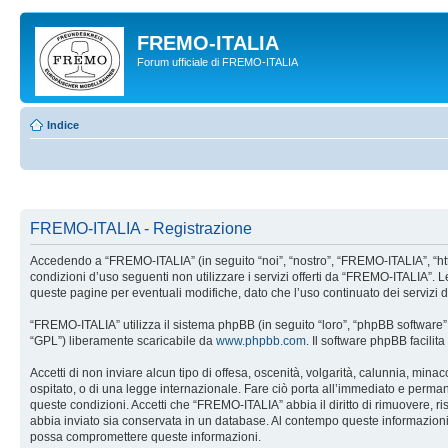
FREMO-ITALIA
Forum ufficiale di FREMO-ITALIA
Indice
FREMO-ITALIA - Registrazione
Accedendo a “FREMO-ITALIA” (in seguito “noi”, “nostro”, “FREMO-ITALIA”, “http:
condizioni d’uso seguenti non utilizzare i servizi offerti da “FREMO-ITALIA”
queste pagine per eventuali modifiche, dato che l’uso continuato dei servizi 
“FREMO-ITALIA” utilizza il sistema phpBB (in seguito “loro”, “phpBB softwar
“GPL”) liberamente scaricabile da
www.phpbb.com
. Il software phpBB facili
Accetti di non inviare alcun tipo di offesa, oscenità, volgarità, calunnia, min
ospitato, o di una legge internazionale. Fare ciò porta all’immediato e permanen
queste condizioni. Accetti che “FREMO-ITALIA” abbia il diritto di rimuovere, r
abbia inviato sia conservata in un database. Al contempo queste informazion
possa compromettere queste informazioni.