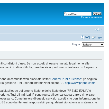
Ricerca avanzata
FAQ
Login
Lingua:
i condizioni d’uso. Se non accetti di essere limitato legalmente alle
vvisarti di tali modifiche, benché sia opportuno controllare con frequenza
one di comunità web rilasciata sotto “
General Public License
” (in seguito
ella gestione. Per ulteriori informazioni su phpBB:
http://www.phpbb.com/
.
 qualsiasi legge del proprio Stato, o dello Stato dove “FREMO-ITALIA” è
rtuno. Tutti gli indirizzi IP sono registrati per salvaguardare e rinforzare
ecessario. Come fruitore di questo servizio, accetti che ogni informazione tu
B sono da ritenersi responsabili per qualsiasi violazione al sistema che