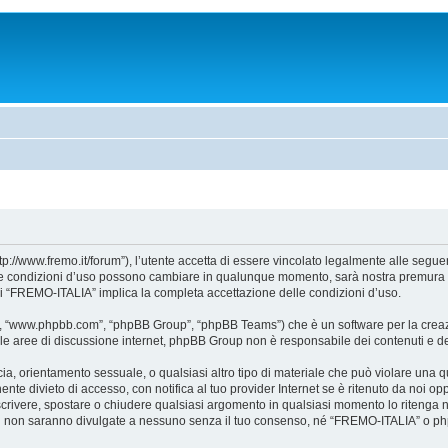
//www.fremo.it/forum”), l’utente accetta di essere vincolato legalmente alle seguent
. Le condizioni d’uso possono cambiare in qualunque momento, sarà nostra premura a
di “FREMO-ITALIA” implica la completa accettazione delle condizioni d’uso.
e”, “www.phpbb.com”, “phpBB Group”, “phpBB Teams”) che è un software per la creazi
ta le aree di discussione internet, phpBB Group non è responsabile dei contenuti e d
accia, orientamento sessuale, o qualsiasi altro tipo di materiale che può violare una
te divieto di accesso, con notifica al tuo provider Internet se è ritenuto da noi oppo
iscrivere, spostare o chiudere qualsiasi argomento in qualsiasi momento lo ritenga n
i non saranno divulgate a nessuno senza il tuo consenso, né “FREMO-ITALIA” o phpB