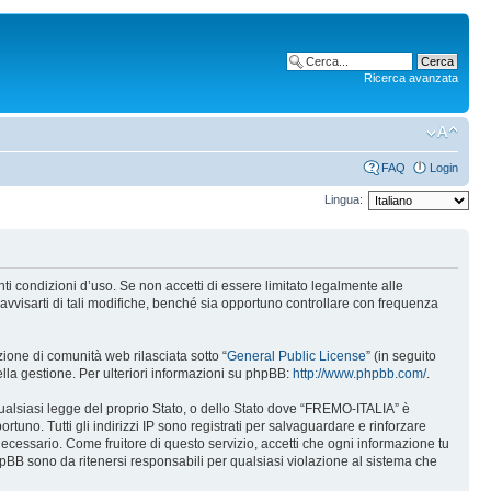
Ricerca avanzata
FAQ
Login
Lingua:
i condizioni d’uso. Se non accetti di essere limitato legalmente alle
vvisarti di tali modifiche, benché sia opportuno controllare con frequenza
one di comunità web rilasciata sotto “
General Public License
” (in seguito
ella gestione. Per ulteriori informazioni su phpBB:
http://www.phpbb.com/
.
 qualsiasi legge del proprio Stato, o dello Stato dove “FREMO-ITALIA” è
rtuno. Tutti gli indirizzi IP sono registrati per salvaguardare e rinforzare
ecessario. Come fruitore di questo servizio, accetti che ogni informazione tu
B sono da ritenersi responsabili per qualsiasi violazione al sistema che