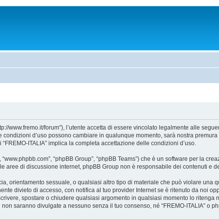
//www.fremo.it/forum”), l’utente accetta di essere vincolato legalmente alle seguent
. Le condizioni d’uso possono cambiare in qualunque momento, sarà nostra premura a
di “FREMO-ITALIA” implica la completa accettazione delle condizioni d’uso.
e”, “www.phpbb.com”, “phpBB Group”, “phpBB Teams”) che è un software per la creazi
ta le aree di discussione internet, phpBB Group non è responsabile dei contenuti e d
accia, orientamento sessuale, o qualsiasi altro tipo di materiale che può violare una
te divieto di accesso, con notifica al tuo provider Internet se è ritenuto da noi oppo
iscrivere, spostare o chiudere qualsiasi argomento in qualsiasi momento lo ritenga n
i non saranno divulgate a nessuno senza il tuo consenso, né “FREMO-ITALIA” o phpB