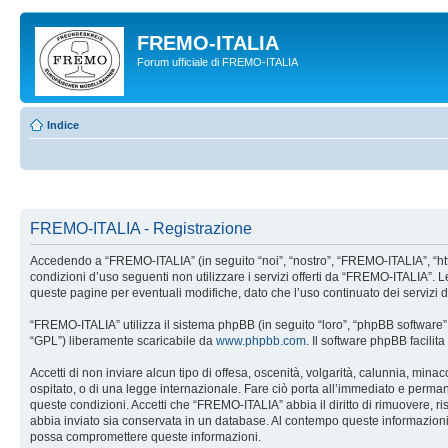
FREMO-ITALIA
Forum ufficiale di FREMO-ITALIA
Indice
FREMO-ITALIA - Registrazione
Accedendo a “FREMO-ITALIA” (in seguito “noi”, “nostro”, “FREMO-ITALIA”, “http:
condizioni d’uso seguenti non utilizzare i servizi offerti da “FREMO-ITALIA”
queste pagine per eventuali modifiche, dato che l’uso continuato dei servizi 
“FREMO-ITALIA” utilizza il sistema phpBB (in seguito “loro”, “phpBB softwar
“GPL”) liberamente scaricabile da
www.phpbb.com
. Il software phpBB facili
Accetti di non inviare alcun tipo di offesa, oscenità, volgarità, calunnia, min
ospitato, o di una legge internazionale. Fare ciò porta all’immediato e permanen
queste condizioni. Accetti che “FREMO-ITALIA” abbia il diritto di rimuovere, r
abbia inviato sia conservata in un database. Al contempo queste informazion
possa compromettere queste informazioni.