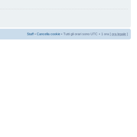
Staff
•
Cancella cookie
• Tutti gli orari sono UTC + 1 ora [
ora legale
]