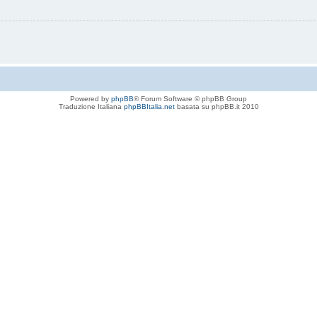
Powered by
phpBB
® Forum Software © phpBB Group
Traduzione Italiana
phpBBItalia.net
basata su phpBB.it 2010