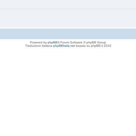
Powered by
phpBB
® Forum Software © phpBB Group
Traduzione Italiana
phpBBItalia.net
basata su phpBB.it 2010