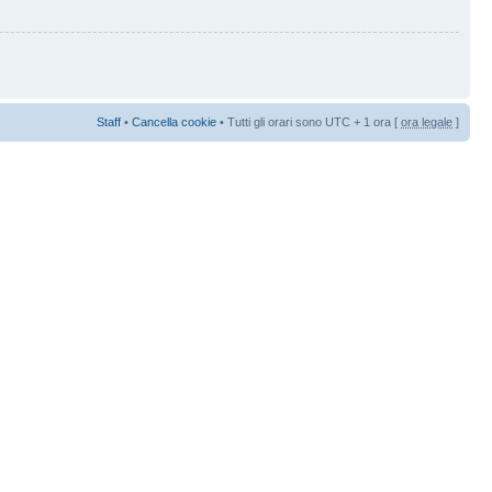
Staff
•
Cancella cookie
• Tutti gli orari sono UTC + 1 ora [
ora legale
]