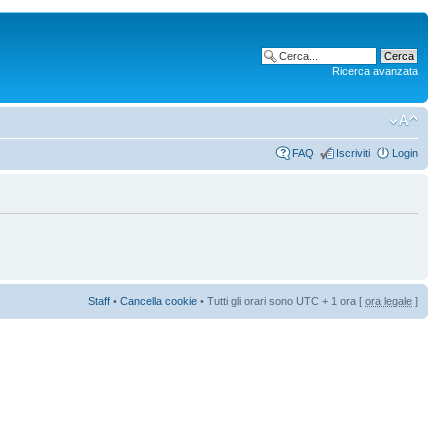
Ricerca avanzata
FAQ
Iscriviti
Login
Staff
•
Cancella cookie
• Tutti gli orari sono UTC + 1 ora [
ora legale
]