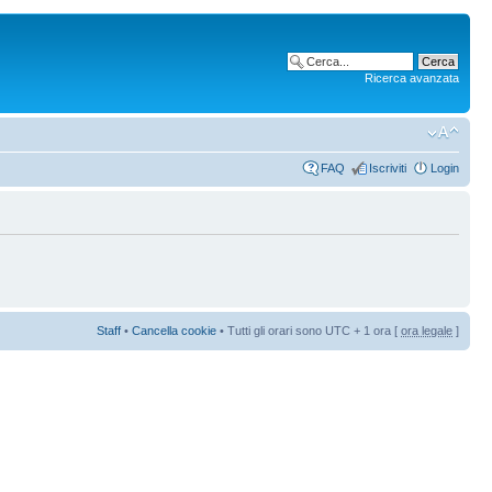
Ricerca avanzata
FAQ
Iscriviti
Login
Staff
•
Cancella cookie
• Tutti gli orari sono UTC + 1 ora [
ora legale
]