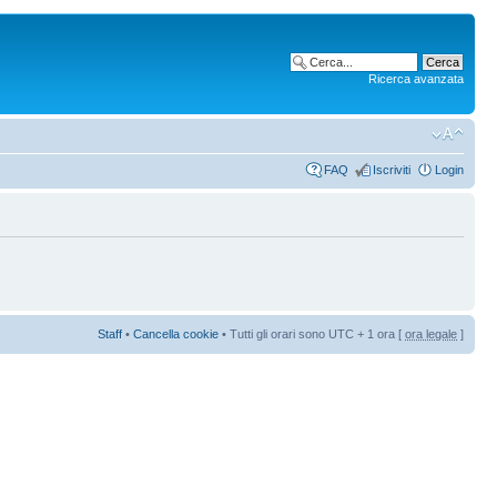
Ricerca avanzata
FAQ
Iscriviti
Login
Staff
•
Cancella cookie
• Tutti gli orari sono UTC + 1 ora [
ora legale
]