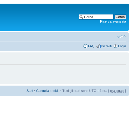
Ricerca avanzata
FAQ
Iscriviti
Login
Staff
•
Cancella cookie
• Tutti gli orari sono UTC + 1 ora [
ora legale
]