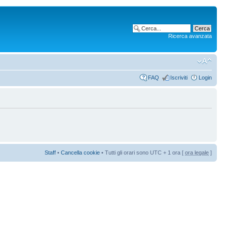
Ricerca avanzata
FAQ
Iscriviti
Login
Staff
•
Cancella cookie
• Tutti gli orari sono UTC + 1 ora [
ora legale
]