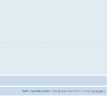
Staff
•
Cancella cookie
• Tutti gli orari sono UTC + 1 ora [
ora legale
]