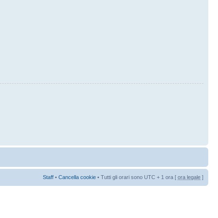
Staff
•
Cancella cookie
• Tutti gli orari sono UTC + 1 ora [
ora legale
]