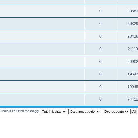
0
2068
0
2032
0
2042
0
21110
0
2090
0
1964
0
1994
0
7441
Visualizza ultimi messaggi