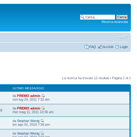
Ricerca avanzata
FAQ
Iscriviti
Login
La ricerca ha trovato 12 risultati • Pagina
1
di
1
ULTIMO MESSAGGIO
da
FREMO admin
7
ven lug 29, 2011 7:32 am
da
FREMO admin
86
mer mag 11, 2011 10:36 am
da
Stephan Wenig
1
lun ago 02, 2010 7:56 pm
da
Stephan Wenig
2
lun ago 02, 2010 7:07 pm