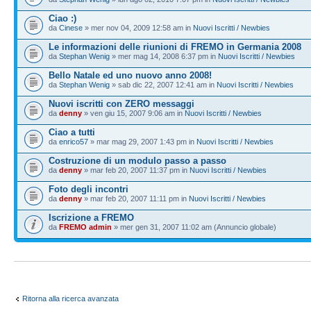
Ciao :)
da
Cinese
» mer nov 04, 2009 12:58 am in
Nuovi Iscritti / Newbies
Le informazioni delle riunioni di FREMO in Germania 2008
da
Stephan Wenig
» mer mag 14, 2008 6:37 pm in
Nuovi Iscritti / Newbies
Bello Natale ed uno nuovo anno 2008!
da
Stephan Wenig
» sab dic 22, 2007 12:41 am in
Nuovi Iscritti / Newbies
Nuovi iscritti con ZERO messaggi
da
denny
» ven giu 15, 2007 9:06 am in
Nuovi Iscritti / Newbies
Ciao a tutti
da
enrico57
» mar mag 29, 2007 1:43 pm in
Nuovi Iscritti / Newbies
Costruzione di un modulo passo a passo
da
denny
» mar feb 20, 2007 11:37 pm in
Nuovi Iscritti / Newbies
Foto degli incontri
da
denny
» mar feb 20, 2007 11:11 pm in
Nuovi Iscritti / Newbies
Iscrizione a FREMO
da
FREMO admin
» mer gen 31, 2007 11:02 am (Annuncio globale)
Ritorna alla ricerca avanzata