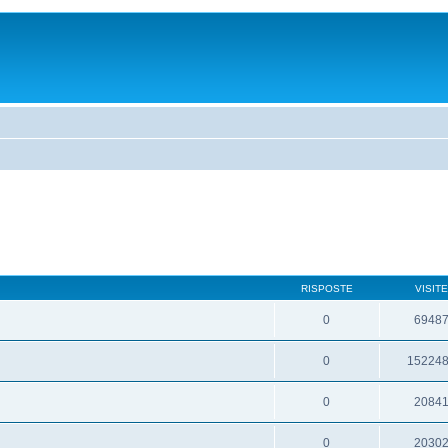
RISPOSTE
VISITE
0
6948
0
15224
0
2084
0
2030