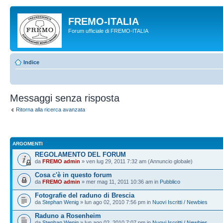
FREMO-ITALIA
Forum ufficiale di FREMO-ITALIA
Indice
Messaggi senza risposta
Ritorna alla ricerca avanzata
ARGOMENTI
REGOLAMENTO DEL FORUM
da
FREMO admin
» ven lug 29, 2011 7:32 am (Annuncio globale)
Cosa c'è in questo forum
da
FREMO admin
» mer mag 11, 2011 10:36 am in
Pubblico
Fotografie del raduno di Brescia
da
Stephan Wenig
» lun ago 02, 2010 7:56 pm in
Nuovi Iscritti / Newbies
Raduno a Rosenheim
da
Stephan Wenig
» lun ago 02, 2010 7:07 pm in
Nuovi Iscritti / Newbies