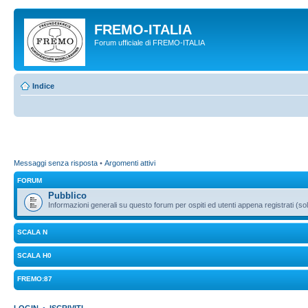
FREMO-ITALIA
Forum ufficiale di FREMO-ITALIA
Indice
Messaggi senza risposta
•
Argomenti attivi
FORUM
Pubblico
Informazioni generali su questo forum per ospiti ed utenti appena registrati (sol
SCALA N
SCALA H0
FREMO:87
LOGIN
•
ISCRIVITI