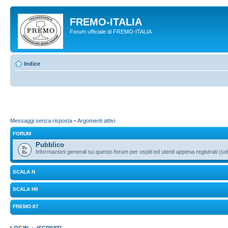
FREMO-ITALIA
Forum ufficiale di FREMO-ITALIA
Indice
Messaggi senza risposta
•
Argomenti attivi
FORUM
Pubblico
Informazioni generali su questo forum per ospiti ed utenti appena registrati (sol
SCALA N
SCALA H0
FREMO:87
LOGIN
•
ISCRIVITI