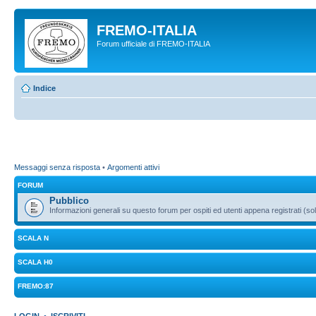
FREMO-ITALIA
Forum ufficiale di FREMO-ITALIA
Indice
Messaggi senza risposta
•
Argomenti attivi
FORUM
Pubblico
Informazioni generali su questo forum per ospiti ed utenti appena registrati (sol
SCALA N
SCALA H0
FREMO:87
LOGIN
•
ISCRIVITI