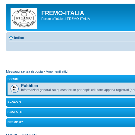
FREMO-ITALIA
Forum ufficiale di FREMO-ITALIA
Indice
Messaggi senza risposta
•
Argomenti attivi
FORUM
Pubblico
Informazioni generali su questo forum per ospiti ed utenti appena registrati (sol
SCALA N
SCALA H0
FREMO:87
LOGIN
•
ISCRIVITI