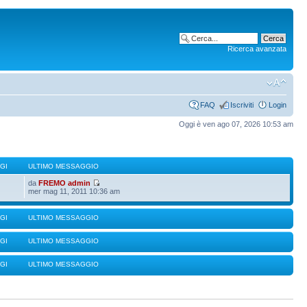
Ricerca avanzata
FAQ
Iscriviti
Login
Oggi è ven ago 07, 2026 10:53 am
GI
ULTIMO MESSAGGIO
da
FREMO admin
mer mag 11, 2011 10:36 am
GI
ULTIMO MESSAGGIO
GI
ULTIMO MESSAGGIO
GI
ULTIMO MESSAGGIO