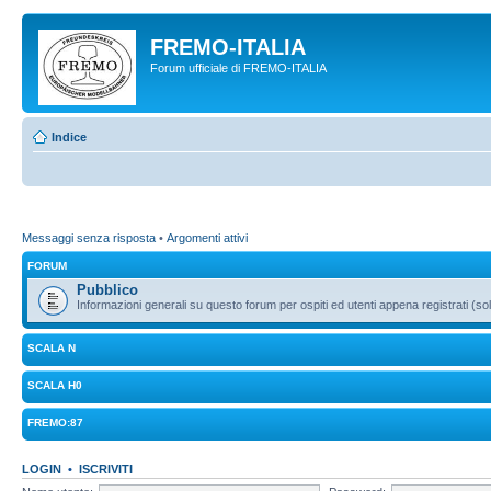
FREMO-ITALIA
Forum ufficiale di FREMO-ITALIA
Indice
Messaggi senza risposta
•
Argomenti attivi
FORUM
Pubblico
Informazioni generali su questo forum per ospiti ed utenti appena registrati (sol
SCALA N
SCALA H0
FREMO:87
LOGIN
•
ISCRIVITI