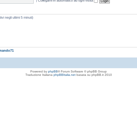
|
Collegami in automatico ad ogni visita
ivi negli ultimi 5 minuti)
rnando71
Powered by
phpBB
® Forum Software © phpBB Group
Traduzione Italiana
phpBBItalia.net
basata su phpBB.it 2010