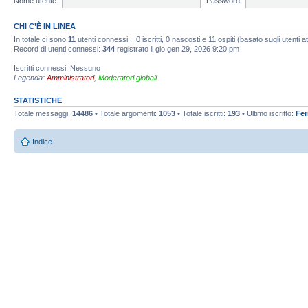
Nome utente:
Password:
CHI C’È IN LINEA
In totale ci sono
11
utenti connessi :: 0 iscritti, 0 nascosti e 11 ospiti (basato sugli utenti att
Record di utenti connessi:
344
registrato il gio gen 29, 2026 9:20 pm
Iscritti connessi: Nessuno
Legenda:
Amministratori
,
Moderatori globali
STATISTICHE
Totale messaggi:
14486
• Totale argomenti:
1053
• Totale iscritti:
193
• Ultimo iscritto:
Fe
Indice