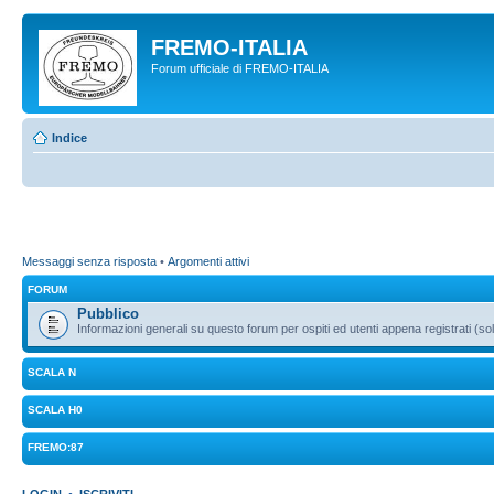
FREMO-ITALIA
Forum ufficiale di FREMO-ITALIA
Indice
Messaggi senza risposta
•
Argomenti attivi
FORUM
Pubblico
Informazioni generali su questo forum per ospiti ed utenti appena registrati (sol
SCALA N
SCALA H0
FREMO:87
LOGIN
•
ISCRIVITI