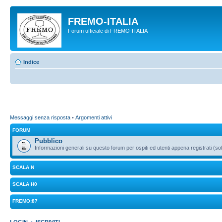
FREMO-ITALIA
Forum ufficiale di FREMO-ITALIA
Indice
Messaggi senza risposta
•
Argomenti attivi
FORUM
Pubblico
Informazioni generali su questo forum per ospiti ed utenti appena registrati (sol
SCALA N
SCALA H0
FREMO:87
LOGIN
•
ISCRIVITI