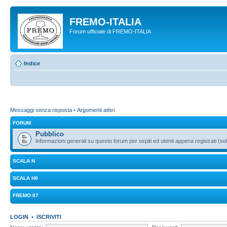
FREMO-ITALIA
Forum ufficiale di FREMO-ITALIA
Indice
Messaggi senza risposta
•
Argomenti attivi
FORUM
Pubblico
Informazioni generali su questo forum per ospiti ed utenti appena registrati (sol
SCALA N
SCALA H0
FREMO:87
LOGIN
•
ISCRIVITI