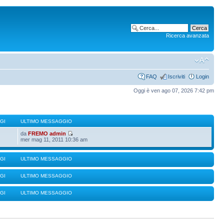
Ricerca avanzata
FAQ
Iscriviti
Login
Oggi è ven ago 07, 2026 7:42 pm
GI
ULTIMO MESSAGGIO
da
FREMO admin
mer mag 11, 2011 10:36 am
GI
ULTIMO MESSAGGIO
GI
ULTIMO MESSAGGIO
GI
ULTIMO MESSAGGIO