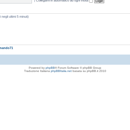
|
Collegami in automatico ad ogni visita
i negli ultimi 5 minuti)
rnando71
Powered by
phpBB
® Forum Software © phpBB Group
Traduzione Italiana
phpBBItalia.net
basata su phpBB.it 2010