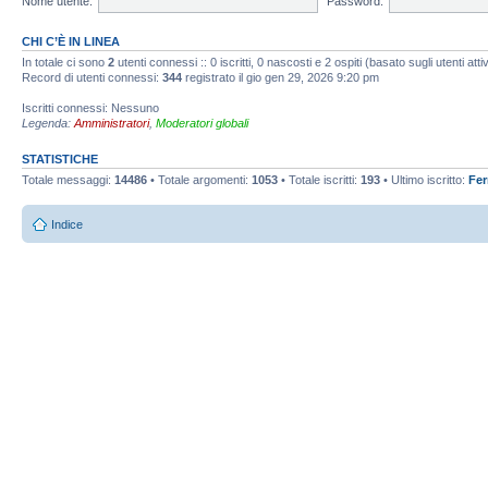
Nome utente:
Password:
CHI C’È IN LINEA
In totale ci sono
2
utenti connessi :: 0 iscritti, 0 nascosti e 2 ospiti (basato sugli utenti attiv
Record di utenti connessi:
344
registrato il gio gen 29, 2026 9:20 pm
Iscritti connessi: Nessuno
Legenda:
Amministratori
,
Moderatori globali
STATISTICHE
Totale messaggi:
14486
• Totale argomenti:
1053
• Totale iscritti:
193
• Ultimo iscritto:
Fe
Indice