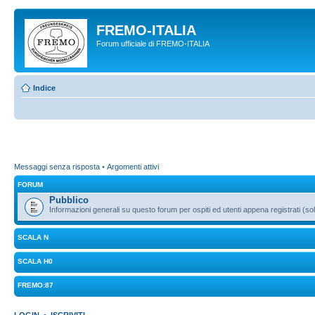
FREMO-ITALIA
Forum ufficiale di FREMO-ITALIA
Indice
Messaggi senza risposta
•
Argomenti attivi
FORUM
Pubblico
Informazioni generali su questo forum per ospiti ed utenti appena registrati (sol
SCALA N
SCALA H0
FREMO:87
LOGIN
•
ISCRIVITI