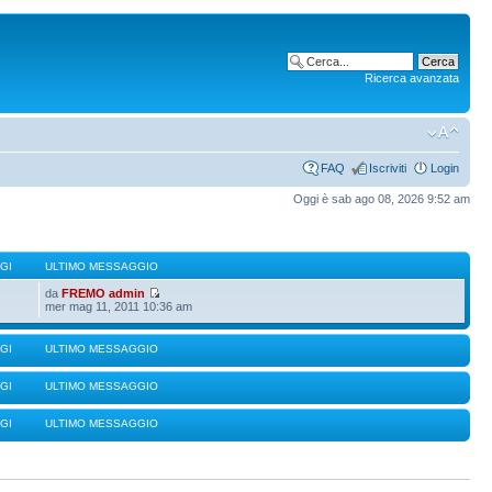
Ricerca avanzata
FAQ
Iscriviti
Login
Oggi è sab ago 08, 2026 9:52 am
GI
ULTIMO MESSAGGIO
da
FREMO admin
mer mag 11, 2011 10:36 am
GI
ULTIMO MESSAGGIO
GI
ULTIMO MESSAGGIO
GI
ULTIMO MESSAGGIO