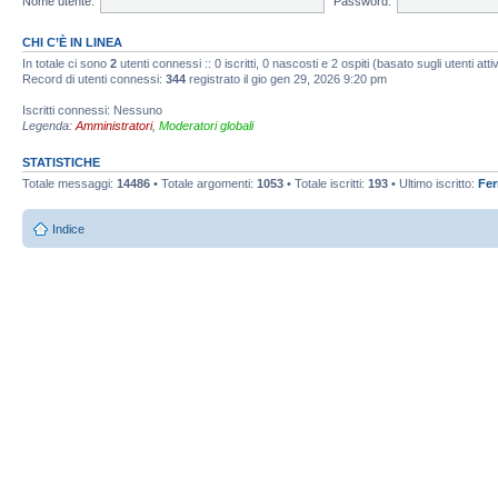
Nome utente:
Password:
CHI C’È IN LINEA
In totale ci sono
2
utenti connessi :: 0 iscritti, 0 nascosti e 2 ospiti (basato sugli utenti attiv
Record di utenti connessi:
344
registrato il gio gen 29, 2026 9:20 pm
Iscritti connessi: Nessuno
Legenda:
Amministratori
,
Moderatori globali
STATISTICHE
Totale messaggi:
14486
• Totale argomenti:
1053
• Totale iscritti:
193
• Ultimo iscritto:
Fe
Indice