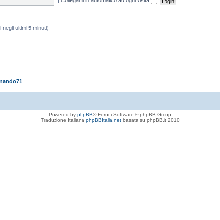
|
Collegami in automatico ad ogni visita
i negli ultimi 5 minuti)
rnando71
Powered by
phpBB
® Forum Software © phpBB Group
Traduzione Italiana
phpBBItalia.net
basata su phpBB.it 2010