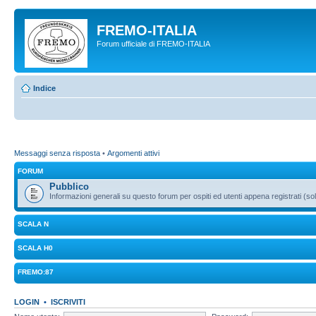
FREMO-ITALIA
Forum ufficiale di FREMO-ITALIA
Indice
Messaggi senza risposta
•
Argomenti attivi
FORUM
Pubblico
Informazioni generali su questo forum per ospiti ed utenti appena registrati (sol
SCALA N
SCALA H0
FREMO:87
LOGIN
•
ISCRIVITI