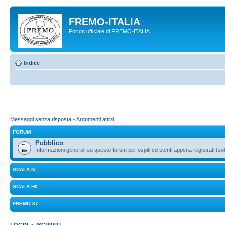
FREMO-ITALIA
Forum ufficiale di FREMO-ITALIA
Indice
Messaggi senza risposta
•
Argomenti attivi
FORUM
Pubblico
Informazioni generali su questo forum per ospiti ed utenti appena registrati (sol
SCALA N
SCALA H0
FREMO:87
LOGIN
•
ISCRIVITI