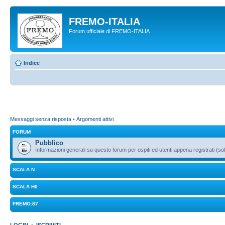
FREMO-ITALIA
Forum ufficiale di FREMO-ITALIA
Indice
Messaggi senza risposta
•
Argomenti attivi
FORUM
Pubblico
Informazioni generali su questo forum per ospiti ed utenti appena registrati (sol
SCALA N
SCALA H0
FREMO:87
LOGIN
•
ISCRIVITI