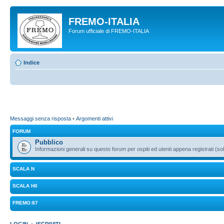
FREMO-ITALIA
Forum ufficiale di FREMO-ITALIA
Indice
Messaggi senza risposta
•
Argomenti attivi
FORUM
Pubblico
Informazioni generali su questo forum per ospiti ed utenti appena registrati (sol
SCALA N
SCALA H0
FREMO:87
LOGIN
•
ISCRIVITI