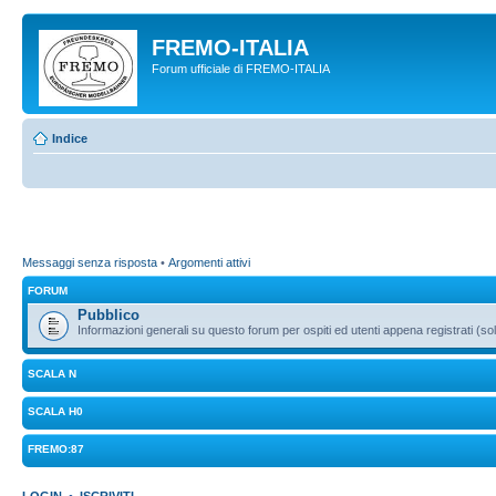
FREMO-ITALIA
Forum ufficiale di FREMO-ITALIA
Indice
Messaggi senza risposta
•
Argomenti attivi
FORUM
Pubblico
Informazioni generali su questo forum per ospiti ed utenti appena registrati (sol
SCALA N
SCALA H0
FREMO:87
LOGIN
•
ISCRIVITI