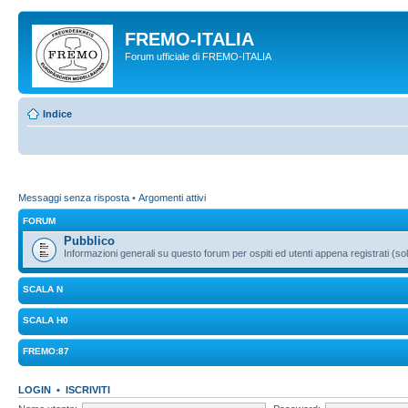
FREMO-ITALIA
Forum ufficiale di FREMO-ITALIA
Indice
Messaggi senza risposta
•
Argomenti attivi
FORUM
Pubblico
Informazioni generali su questo forum per ospiti ed utenti appena registrati (sol
SCALA N
SCALA H0
FREMO:87
LOGIN
•
ISCRIVITI