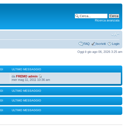
Ricerca avanzata
FAQ
Iscriviti
Login
Oggi è gio ago 06, 2026 3:25 am
GI
ULTIMO MESSAGGIO
da
FREMO admin
mer mag 11, 2011 10:36 am
GI
ULTIMO MESSAGGIO
GI
ULTIMO MESSAGGIO
GI
ULTIMO MESSAGGIO