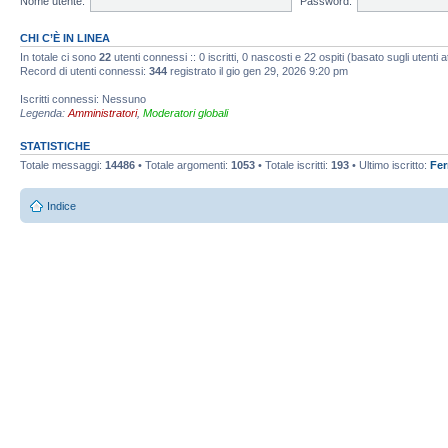
Nome utente:
Password:
CHI C’È IN LINEA
In totale ci sono
22
utenti connessi :: 0 iscritti, 0 nascosti e 22 ospiti (basato sugli utenti att
Record di utenti connessi:
344
registrato il gio gen 29, 2026 9:20 pm
Iscritti connessi: Nessuno
Legenda:
Amministratori
,
Moderatori globali
STATISTICHE
Totale messaggi:
14486
• Totale argomenti:
1053
• Totale iscritti:
193
• Ultimo iscritto:
Fe
Indice