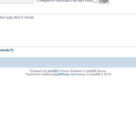
|
Collegami in automatico ad ogni visita
ivi negli ultimi 5 minuti)
rnando71
Powered by
phpBB
® Forum Software © phpBB Group
Traduzione Italiana
phpBBItalia.net
basata su phpBB.it 2010