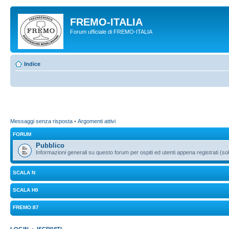
FREMO-ITALIA
Forum ufficiale di FREMO-ITALIA
Indice
Messaggi senza risposta
•
Argomenti attivi
FORUM
Pubblico
Informazioni generali su questo forum per ospiti ed utenti appena registrati (sol
SCALA N
SCALA H0
FREMO:87
LOGIN
•
ISCRIVITI