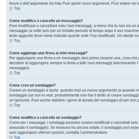
forum o dell’argomento (la lista
Puoi aprire nuovi argomenti
,
Puoi votare nei
Top
Come modifico o cancello un messaggio?
Puoi modificare o cancellare solo i tuoi messaggi, a meno che tu non sia un
messaggio (a volte solo per un limitato periodo di tempo dopo il suo inserim
testo aggiunto dove viene indicato quante volte l’hai modificato. Un utente
Top
Come aggiungo una firma ai miei messaggi?
Per aggiungere una firma a un messaggio devi prima crearne una, cosa che puo
decidere di aggiungere sempre la firma a tutti i tuoi messaggi selezionando 
messaggio).
Top
Come creo un sondaggio?
Creare un sondaggio è facile: quando inizi un nuovo argomento (o quando modi
sondaggio
(se non lo vedi, probabilmente non hai il diritto di creare sondaggi)
un’opzione
). Puoi anche stabilire i giorni di durata del sondaggio (0 per non p
Top
Come modifico o cancello un sondaggio?
Come per i messaggi, i sondaggi possono essere modificati e cancellati solo da
associato il sondaggio). Se nessuno ha ancora votato, il sondaggio può essere 
vuoi aggiungere ulteriori opzioni, contatta l’amministratore.
Top