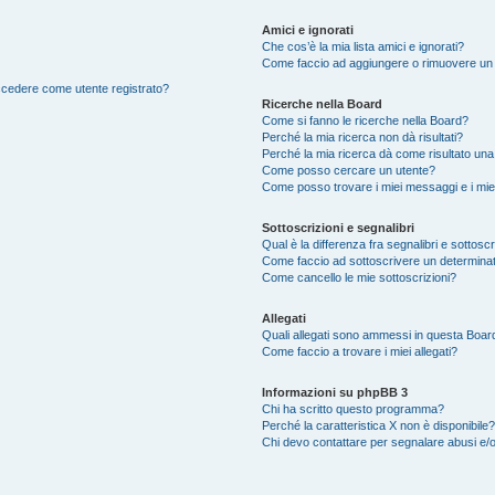
Amici e ignorati
Che cos’è la mia lista amici e ignorati?
Come faccio ad aggiungere o rimuovere un ut
accedere come utente registrato?
Ricerche nella Board
Come si fanno le ricerche nella Board?
Perché la mia ricerca non dà risultati?
Perché la mia ricerca dà come risultato un
Come posso cercare un utente?
Come posso trovare i miei messaggi e i mie
Sottoscrizioni e segnalibri
Qual è la differenza fra segnalibri e sottosc
Come faccio ad sottoscrivere un determina
Come cancello le mie sottoscrizioni?
Allegati
Quali allegati sono ammessi in questa Boar
Come faccio a trovare i miei allegati?
Informazioni su phpBB 3
Chi ha scritto questo programma?
Perché la caratteristica X non è disponibile?
Chi devo contattare per segnalare abusi e/o