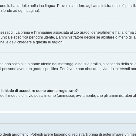
no lo ha tradotto nella tua lingua. Prova a chiedere agli amministratori se è possibi
in fondo ad ogni pagina).
gi. La prima è l’immagine associata al tuo grado, generalmente ha la forma di stell
ica e specifica per ogni utente. L’amministratore decide se abilitare o meno gli a
one, e devi chiedere a questa le ragioni.
iono sotto al tuo nome utente nei messaggi e nel tuo profilo, a seconda dello stile c
tori possono avere un grado specifico. Per favore non abusare inviando interventi non 
 mi chiede di accedere come utente registrato?
sando il modulo di invio posta interno (ammesso, ovviamente, che gli amministratori 
degli argomenti. Potresti avere bisogno di registrarti prima di poter inviare un mes