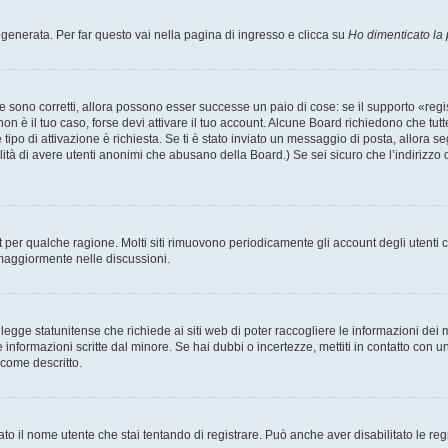
enerata. Per far questo vai nella pagina di ingresso e clicca su
Ho dimenticato la
 sono corretti, allora possono esser successe un paio di cose: se il supporto «regis
 non è il tuo caso, forse devi attivare il tuo account. Alcune Board richiedono che tut
 tipo di attivazione è richiesta. Se ti è stato inviato un messaggio di posta, allora s
bilità di avere utenti anonimi che abusano della Board.) Se sei sicuro che l’indirizzo 
nt per qualche ragione. Molti siti rimuovono periodicamente gli account degli utent
 maggiormente nelle discussioni.
egge statunitense che richiede ai siti web di poter raccogliere le informazioni dei m
lle informazioni scritte dal minore. Se hai dubbi o incertezze, mettiti in contatto 
 come descritto.
ato il nome utente che stai tentando di registrare. Può anche aver disabilitato le regis