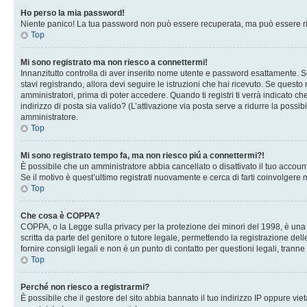
Ho perso la mia password!
Niente panico! La tua password non può essere recuperata, ma può essere rig
Top
Mi sono registrato ma non riesco a connettermi!
Innanzitutto controlla di aver inserito nome utente e password esattamente. Se
stavi registrando, allora devi seguire le istruzioni che hai ricevuto. Se questo
amministratori, prima di poter accedere. Quando ti registri ti verrà indicato che
indirizzo di posta sia valido? (L’attivazione via posta serve a ridurre la possi
amministratore.
Top
Mi sono registrato tempo fa, ma non riesco piú a connettermi?!
È possibile che un amministratore abbia cancellato o disattivato il tuo accou
Se il motivo è quest’ultimo registrati nuovamente e cerca di farti coinvolgere
Top
Che cosa è COPPA?
COPPA, o la Legge sulla privacy per la protezione dei minori del 1998, è una l
scritta da parte del genitore o tutore legale, permettendo la registrazione de
fornire consigli legali e non è un punto di contatto per questioni legali, tranne
Top
Perché non riesco a registrarmi?
È possibile che il gestore del sito abbia bannato il tuo indirizzo IP oppure viet