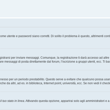
ome utente e password siano corretti. Di solito il problema è questo, altrimenti con
strarsi per inviare messaggi. Comunque, la registrazione ti darà accesso ad altre fu
are messaggi di posta direttamente dal forum, l’iscrizione a gruppi utenti, ecc. Ti ba
connesso per un periodo prestabilito. Questo serve a evitare che qualcuno possa us
he da altri, ad es. in biblioteca, Internet point, università, ecc. Se non vedi il chec
l tuo stato in linea
. Attivando questa opzione, apparirai solo agli amministratori e a