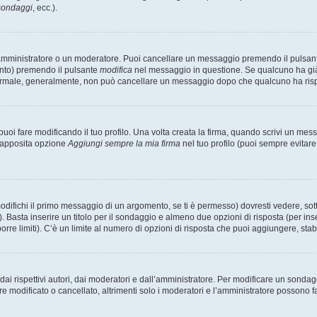
 sondaggi
, ecc.).
 amministratore o un moderatore. Puoi cancellare un messaggio premendo il pulsan
ento) premendo il pulsante
modifica
nel messaggio in questione. Se qualcuno ha già r
 normale, generalmente, non può cancellare un messaggio dopo che qualcuno ha ris
i fare modificando il tuo profilo. Una volta creata la firma, quando scrivi un me
l’apposita opzione
Aggiungi sempre la mia firma
nel tuo profilo (puoi sempre evitar
fichi il primo messaggio di un argomento, se ti è permesso) dovresti vedere, sotto
. Basta inserire un titolo per il sondaggio e almeno due opzioni di risposta (per inse
orre limiti). C’è un limite al numero di opzioni di risposta che puoi aggiungere, stabi
i rispettivi autori, dai moderatori e dall’amministratore. Per modificare un sondag
modificato o cancellato, altrimenti solo i moderatori e l’amministratore possono far