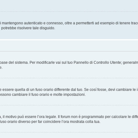
i mantengono autenticato e connesso, oltre a permetterti ad esempio di tenere traccia
 potrebbe risolvere tale disguido.
atabase del sistema. Per modificarle vai sul tuo Pannello di Controllo Utente; gene
e.
sere quella di un fuso orario differente dal tuo. Se cosí fosse, devi cambiare le imp
possono cambiare il fuso orario e molte impostazioni.
a, il motivo può essere l’ora legale. Il forum non è programmato per calcolare le diff
fuso orario diverso per far coincidere l’ora mostrata colla tua.