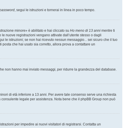
 password
, segui le istruzioni e tornerai in linea in poco tempo.
trazione minore» è abilitato e hai cliccato su
Ho meno di 13 anni
mentre ti
te le nuove registrazioni vengano attivate dall’utente stesso o dagli
egui le istruzioni; se non hai ricevuto nessun messaggio... sei sicuro che il tuo
di posta che hai usato sia corretto, allora prova a contattare un
i che non hanno mai inviato messaggi, per ridurre la grandezza del database.
inori di età inferiore a 13 anni. Per avere tale consenso serve una richiesta
con un consulente legale per assistenza. Nota bene che il phpBB Group non può
trazioni per impedire ai nuovi visitatori di registrarsi. Contatta un