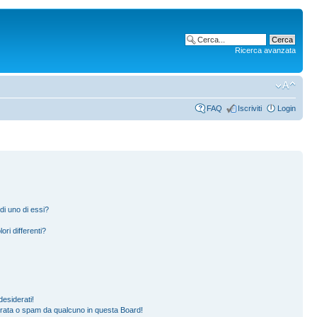
Ricerca avanzata
FAQ
Iscriviti
Login
di uno di essi?
ori differenti?
esiderati!
erata o spam da qualcuno in questa Board!