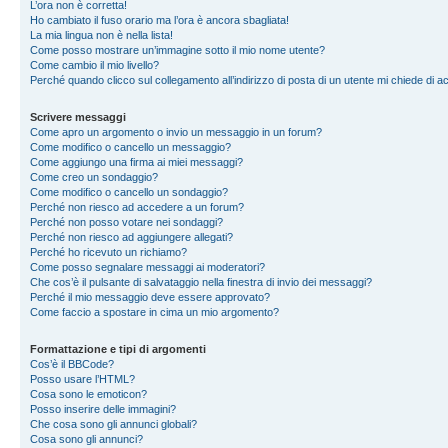
L’ora non è corretta!
Ho cambiato il fuso orario ma l’ora è ancora sbagliata!
La mia lingua non è nella lista!
Come posso mostrare un’immagine sotto il mio nome utente?
Come cambio il mio livello?
Perché quando clicco sul collegamento all’indirizzo di posta di un utente mi chiede di 
Scrivere messaggi
Come apro un argomento o invio un messaggio in un forum?
Come modifico o cancello un messaggio?
Come aggiungo una firma ai miei messaggi?
Come creo un sondaggio?
Come modifico o cancello un sondaggio?
Perché non riesco ad accedere a un forum?
Perché non posso votare nei sondaggi?
Perché non riesco ad aggiungere allegati?
Perché ho ricevuto un richiamo?
Come posso segnalare messaggi ai moderatori?
Che cos’è il pulsante di salvataggio nella finestra di invio dei messaggi?
Perché il mio messaggio deve essere approvato?
Come faccio a spostare in cima un mio argomento?
Formattazione e tipi di argomenti
Cos’è il BBCode?
Posso usare l’HTML?
Cosa sono le emoticon?
Posso inserire delle immagini?
Che cosa sono gli annunci globali?
Cosa sono gli annunci?