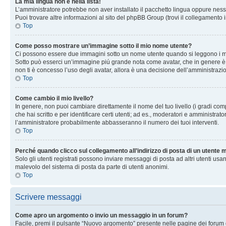
La mia lingua non è nella lista!
L’amministratore potrebbe non aver installato il pacchetto lingua oppure nessu
Puoi trovare altre informazioni al sito del phpBB Group (trovi il collegamento 
Top
Come posso mostrare un’immagine sotto il mio nome utente?
Ci possono essere due immagini sotto un nome utente quando si leggono i messag
Sotto può esserci un’immagine piú grande nota come avatar, che in genere è un
non ti è concesso l’uso degli avatar, allora è una decisione dell’amministrazi
Top
Come cambio il mio livello?
In genere, non puoi cambiare direttamente il nome del tuo livello (i gradi compa
che hai scritto e per identificare certi utenti; ad es., moderatori e amministra
l’amministratore probabilmente abbasseranno il numero dei tuoi interventi.
Top
Perché quando clicco sul collegamento all’indirizzo di posta di un utente
Solo gli utenti registrati possono inviare messaggi di posta ad altri utenti u
malevolo del sistema di posta da parte di utenti anonimi.
Top
Scrivere messaggi
Come apro un argomento o invio un messaggio in un forum?
Facile, premi il pulsante “Nuovo argomento” presente nelle pagine dei forum o 