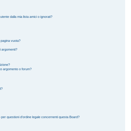
ente dalla mia lista amici o ignorati?
a pagina vuota?
i argomenti?
rizione?
to argomento o forum?
d?
 per questioni d’ordine legale concernenti questa Board?