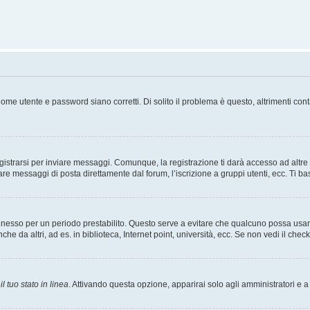
ome utente e password siano corretti. Di solito il problema è questo, altrimenti con
strarsi per inviare messaggi. Comunque, la registrazione ti darà accesso ad altre fu
are messaggi di posta direttamente dal forum, l’iscrizione a gruppi utenti, ecc. Ti ba
connesso per un periodo prestabilito. Questo serve a evitare che qualcuno possa us
he da altri, ad es. in biblioteca, Internet point, università, ecc. Se non vedi il chec
l tuo stato in linea
. Attivando questa opzione, apparirai solo agli amministratori e a