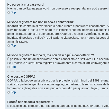
Ho perso la mia password!
Niente panico! La tua password non può essere recuperata, ma può essere rig
Top
Mi sono registrato ma non riesco a connettermi!
Innanzitutto controlla di aver inserito nome utente e password esattamente. Se
stavi registrando, allora devi seguire le istruzioni che hai ricevuto. Se questo
amministratori, prima di poter accedere. Quando ti registri ti verrà indicato che
indirizzo di posta sia valido? (L’attivazione via posta serve a ridurre la possi
amministratore.
Top
Mi sono registrato tempo fa, ma non riesco piú a connettermi?!
È possibile che un amministratore abbia cancellato o disattivato il tuo accou
Se il motivo è quest’ultimo registrati nuovamente e cerca di farti coinvolgere
Top
Che cosa è COPPA?
COPPA, o la Legge sulla privacy per la protezione dei minori del 1998, è una l
scritta da parte del genitore o tutore legale, permettendo la registrazione de
fornire consigli legali e non è un punto di contatto per questioni legali, tranne
Top
Perché non riesco a registrarmi?
È possibile che il gestore del sito abbia bannato il tuo indirizzo IP oppure viet