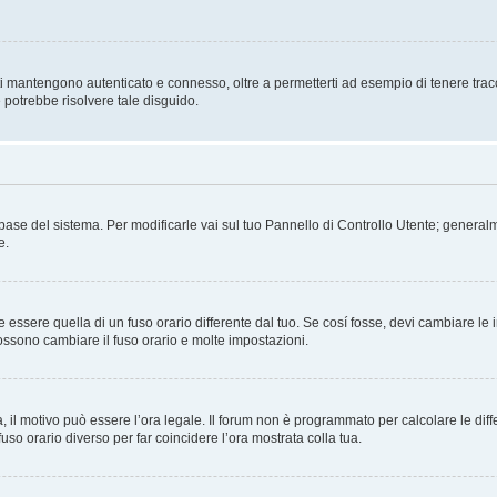
i mantengono autenticato e connesso, oltre a permetterti ad esempio di tenere traccia
 potrebbe risolvere tale disguido.
atabase del sistema. Per modificarle vai sul tuo Pannello di Controllo Utente; gene
e.
sere quella di un fuso orario differente dal tuo. Se cosí fosse, devi cambiare le imp
possono cambiare il fuso orario e molte impostazioni.
a, il motivo può essere l’ora legale. Il forum non è programmato per calcolare le diff
fuso orario diverso per far coincidere l’ora mostrata colla tua.