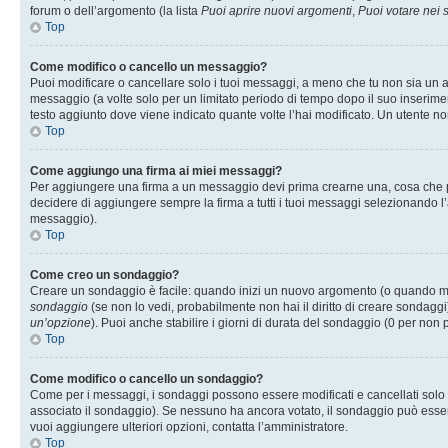
forum o dell’argomento (la lista
Puoi aprire nuovi argomenti
,
Puoi votare nei
Top
Come modifico o cancello un messaggio?
Puoi modificare o cancellare solo i tuoi messaggi, a meno che tu non sia un
messaggio (a volte solo per un limitato periodo di tempo dopo il suo inserim
testo aggiunto dove viene indicato quante volte l’hai modificato. Un utente
Top
Come aggiungo una firma ai miei messaggi?
Per aggiungere una firma a un messaggio devi prima crearne una, cosa che puo
decidere di aggiungere sempre la firma a tutti i tuoi messaggi selezionando 
messaggio).
Top
Come creo un sondaggio?
Creare un sondaggio è facile: quando inizi un nuovo argomento (o quando modi
sondaggio
(se non lo vedi, probabilmente non hai il diritto di creare sondaggi)
un’opzione
). Puoi anche stabilire i giorni di durata del sondaggio (0 per non p
Top
Come modifico o cancello un sondaggio?
Come per i messaggi, i sondaggi possono essere modificati e cancellati solo da
associato il sondaggio). Se nessuno ha ancora votato, il sondaggio può essere 
vuoi aggiungere ulteriori opzioni, contatta l’amministratore.
Top