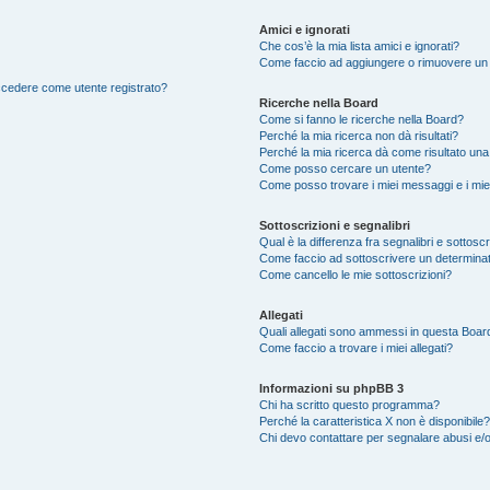
Amici e ignorati
Che cos’è la mia lista amici e ignorati?
Come faccio ad aggiungere o rimuovere un ut
accedere come utente registrato?
Ricerche nella Board
Come si fanno le ricerche nella Board?
Perché la mia ricerca non dà risultati?
Perché la mia ricerca dà come risultato un
Come posso cercare un utente?
Come posso trovare i miei messaggi e i mie
Sottoscrizioni e segnalibri
Qual è la differenza fra segnalibri e sottosc
Come faccio ad sottoscrivere un determina
Come cancello le mie sottoscrizioni?
Allegati
Quali allegati sono ammessi in questa Boar
Come faccio a trovare i miei allegati?
Informazioni su phpBB 3
Chi ha scritto questo programma?
Perché la caratteristica X non è disponibile?
Chi devo contattare per segnalare abusi e/o