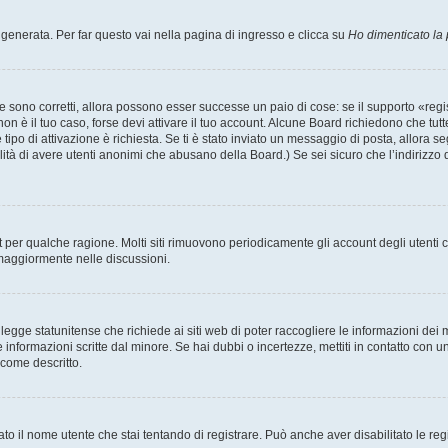
enerata. Per far questo vai nella pagina di ingresso e clicca su
Ho dimenticato la
 sono corretti, allora possono esser successe un paio di cose: se il supporto «regis
 non è il tuo caso, forse devi attivare il tuo account. Alcune Board richiedono che tut
 tipo di attivazione è richiesta. Se ti è stato inviato un messaggio di posta, allora s
bilità di avere utenti anonimi che abusano della Board.) Se sei sicuro che l’indirizzo 
nt per qualche ragione. Molti siti rimuovono periodicamente gli account degli utent
 maggiormente nelle discussioni.
egge statunitense che richiede ai siti web di poter raccogliere le informazioni dei m
lle informazioni scritte dal minore. Se hai dubbi o incertezze, mettiti in contatto 
 come descritto.
ato il nome utente che stai tentando di registrare. Può anche aver disabilitato le regis