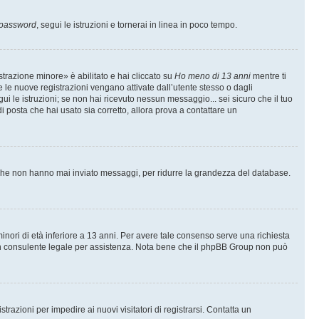
 password
, segui le istruzioni e tornerai in linea in poco tempo.
trazione minore» è abilitato e hai cliccato su
Ho meno di 13 anni
mentre ti
te le nuove registrazioni vengano attivate dall’utente stesso o dagli
egui le istruzioni; se non hai ricevuto nessun messaggio... sei sicuro che il tuo
di posta che hai usato sia corretto, allora prova a contattare un
i che non hanno mai inviato messaggi, per ridurre la grandezza del database.
inori di età inferiore a 13 anni. Per avere tale consenso serve una richiesta
con un consulente legale per assistenza. Nota bene che il phpBB Group non può
trazioni per impedire ai nuovi visitatori di registrarsi. Contatta un