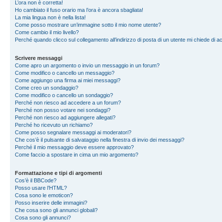
L’ora non è corretta!
Ho cambiato il fuso orario ma l’ora è ancora sbagliata!
La mia lingua non è nella lista!
Come posso mostrare un’immagine sotto il mio nome utente?
Come cambio il mio livello?
Perché quando clicco sul collegamento all’indirizzo di posta di un utente mi chiede di 
Scrivere messaggi
Come apro un argomento o invio un messaggio in un forum?
Come modifico o cancello un messaggio?
Come aggiungo una firma ai miei messaggi?
Come creo un sondaggio?
Come modifico o cancello un sondaggio?
Perché non riesco ad accedere a un forum?
Perché non posso votare nei sondaggi?
Perché non riesco ad aggiungere allegati?
Perché ho ricevuto un richiamo?
Come posso segnalare messaggi ai moderatori?
Che cos’è il pulsante di salvataggio nella finestra di invio dei messaggi?
Perché il mio messaggio deve essere approvato?
Come faccio a spostare in cima un mio argomento?
Formattazione e tipi di argomenti
Cos’è il BBCode?
Posso usare l’HTML?
Cosa sono le emoticon?
Posso inserire delle immagini?
Che cosa sono gli annunci globali?
Cosa sono gli annunci?