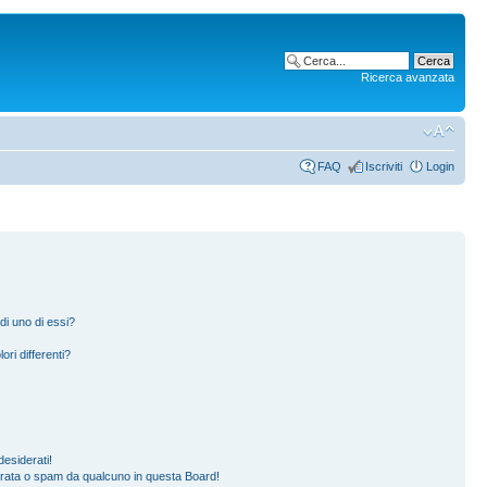
Ricerca avanzata
FAQ
Iscriviti
Login
di uno di essi?
ori differenti?
esiderati!
erata o spam da qualcuno in questa Board!