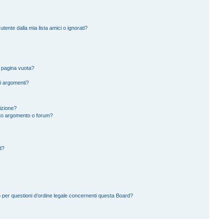
ente dalla mia lista amici o ignorati?
a pagina vuota?
i argomenti?
rizione?
to argomento o forum?
d?
 per questioni d’ordine legale concernenti questa Board?