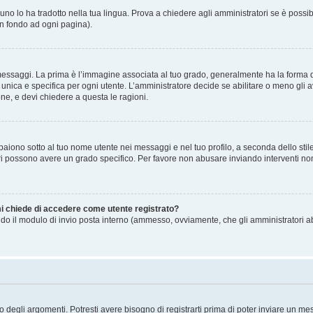
no lo ha tradotto nella tua lingua. Prova a chiedere agli amministratori se è possibi
in fondo ad ogni pagina).
gi. La prima è l’immagine associata al tuo grado, generalmente ha la forma di stell
ica e specifica per ogni utente. L’amministratore decide se abilitare o meno gli a
one, e devi chiedere a questa le ragioni.
iono sotto al tuo nome utente nei messaggi e nel tuo profilo, a seconda dello stile c
tori possono avere un grado specifico. Per favore non abusare inviando interventi non 
 mi chiede di accedere come utente registrato?
sando il modulo di invio posta interno (ammesso, ovviamente, che gli amministratori 
degli argomenti. Potresti avere bisogno di registrarti prima di poter inviare un mes