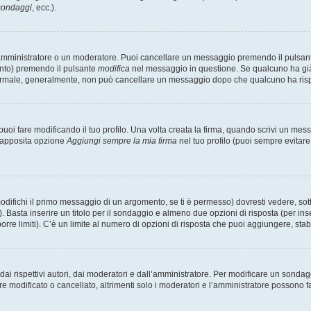
 sondaggi
, ecc.).
 amministratore o un moderatore. Puoi cancellare un messaggio premendo il pulsan
ento) premendo il pulsante
modifica
nel messaggio in questione. Se qualcuno ha già r
 normale, generalmente, non può cancellare un messaggio dopo che qualcuno ha ris
i fare modificando il tuo profilo. Una volta creata la firma, quando scrivi un me
l’apposita opzione
Aggiungi sempre la mia firma
nel tuo profilo (puoi sempre evitar
fichi il primo messaggio di un argomento, se ti è permesso) dovresti vedere, sotto
. Basta inserire un titolo per il sondaggio e almeno due opzioni di risposta (per inse
orre limiti). C’è un limite al numero di opzioni di risposta che puoi aggiungere, stabi
i rispettivi autori, dai moderatori e dall’amministratore. Per modificare un sondag
modificato o cancellato, altrimenti solo i moderatori e l’amministratore possono far