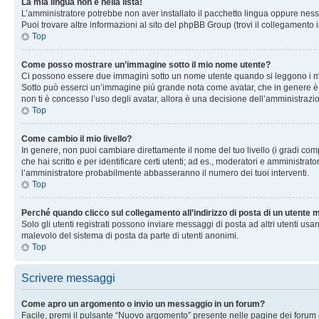
La mia lingua non è nella lista!
L’amministratore potrebbe non aver installato il pacchetto lingua oppure nessu
Puoi trovare altre informazioni al sito del phpBB Group (trovi il collegamento 
Top
Come posso mostrare un’immagine sotto il mio nome utente?
Ci possono essere due immagini sotto un nome utente quando si leggono i messag
Sotto può esserci un’immagine piú grande nota come avatar, che in genere è un
non ti è concesso l’uso degli avatar, allora è una decisione dell’amministrazi
Top
Come cambio il mio livello?
In genere, non puoi cambiare direttamente il nome del tuo livello (i gradi compa
che hai scritto e per identificare certi utenti; ad es., moderatori e amministra
l’amministratore probabilmente abbasseranno il numero dei tuoi interventi.
Top
Perché quando clicco sul collegamento all’indirizzo di posta di un utente
Solo gli utenti registrati possono inviare messaggi di posta ad altri utenti u
malevolo del sistema di posta da parte di utenti anonimi.
Top
Scrivere messaggi
Come apro un argomento o invio un messaggio in un forum?
Facile, premi il pulsante “Nuovo argomento” presente nelle pagine dei forum o 