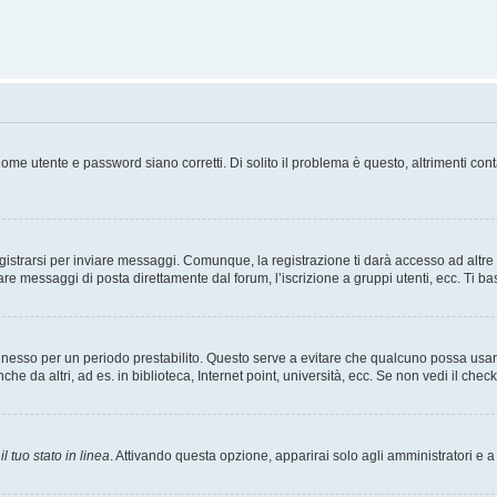
ome utente e password siano corretti. Di solito il problema è questo, altrimenti con
strarsi per inviare messaggi. Comunque, la registrazione ti darà accesso ad altre fu
are messaggi di posta direttamente dal forum, l’iscrizione a gruppi utenti, ecc. Ti ba
connesso per un periodo prestabilito. Questo serve a evitare che qualcuno possa us
he da altri, ad es. in biblioteca, Internet point, università, ecc. Se non vedi il chec
l tuo stato in linea
. Attivando questa opzione, apparirai solo agli amministratori e a