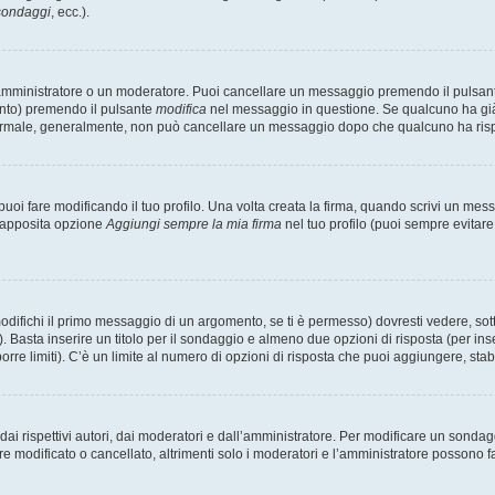
 sondaggi
, ecc.).
 amministratore o un moderatore. Puoi cancellare un messaggio premendo il pulsan
ento) premendo il pulsante
modifica
nel messaggio in questione. Se qualcuno ha già r
 normale, generalmente, non può cancellare un messaggio dopo che qualcuno ha ris
i fare modificando il tuo profilo. Una volta creata la firma, quando scrivi un me
l’apposita opzione
Aggiungi sempre la mia firma
nel tuo profilo (puoi sempre evitar
fichi il primo messaggio di un argomento, se ti è permesso) dovresti vedere, sotto
. Basta inserire un titolo per il sondaggio e almeno due opzioni di risposta (per inse
orre limiti). C’è un limite al numero di opzioni di risposta che puoi aggiungere, stabi
i rispettivi autori, dai moderatori e dall’amministratore. Per modificare un sondag
modificato o cancellato, altrimenti solo i moderatori e l’amministratore possono far