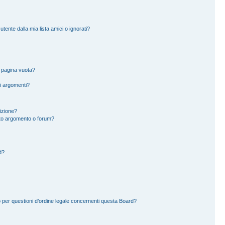
ente dalla mia lista amici o ignorati?
a pagina vuota?
i argomenti?
rizione?
to argomento o forum?
d?
 per questioni d’ordine legale concernenti questa Board?