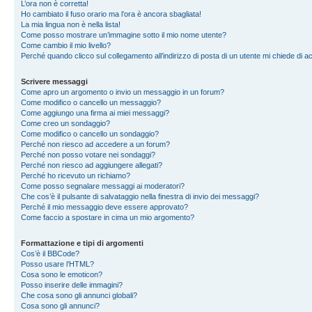
L’ora non è corretta!
Ho cambiato il fuso orario ma l’ora è ancora sbagliata!
La mia lingua non è nella lista!
Come posso mostrare un’immagine sotto il mio nome utente?
Come cambio il mio livello?
Perché quando clicco sul collegamento all’indirizzo di posta di un utente mi chiede di 
Scrivere messaggi
Come apro un argomento o invio un messaggio in un forum?
Come modifico o cancello un messaggio?
Come aggiungo una firma ai miei messaggi?
Come creo un sondaggio?
Come modifico o cancello un sondaggio?
Perché non riesco ad accedere a un forum?
Perché non posso votare nei sondaggi?
Perché non riesco ad aggiungere allegati?
Perché ho ricevuto un richiamo?
Come posso segnalare messaggi ai moderatori?
Che cos’è il pulsante di salvataggio nella finestra di invio dei messaggi?
Perché il mio messaggio deve essere approvato?
Come faccio a spostare in cima un mio argomento?
Formattazione e tipi di argomenti
Cos’è il BBCode?
Posso usare l’HTML?
Cosa sono le emoticon?
Posso inserire delle immagini?
Che cosa sono gli annunci globali?
Cosa sono gli annunci?