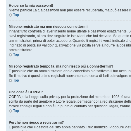
Ho perso la mia password!
Niente panico! La tua password non può essere recuperata, ma può essere rig
Top
Mi sono registrato ma non riesco a connettermi!
Innanzitutto controlla di aver inserito nome utente e password esattamente. Se
stavi registrando, allora devi seguire le istruzioni che hai ricevuto. Se questo
amministratori, prima di poter accedere. Quando ti registri ti verrà indicato che
indirizzo di posta sia valido? (L’attivazione via posta serve a ridurre la possi
amministratore.
Top
Mi sono registrato tempo fa, ma non riesco piú a connettermi?!
È possibile che un amministratore abbia cancellato o disattivato il tuo accou
Se il motivo è quest’ultimo registrati nuovamente e cerca di farti coinvolgere
Top
Che cosa è COPPA?
COPPA, o la Legge sulla privacy per la protezione dei minori del 1998, è una l
scritta da parte del genitore o tutore legale, permettendo la registrazione de
fornire consigli legali e non è un punto di contatto per questioni legali, tranne
Top
Perché non riesco a registrarmi?
È possibile che il gestore del sito abbia bannato il tuo indirizzo IP oppure viet