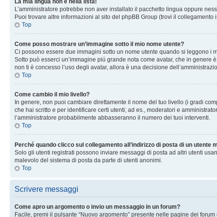
La mia lingua non è nella lista!
L’amministratore potrebbe non aver installato il pacchetto lingua oppure nessu
Puoi trovare altre informazioni al sito del phpBB Group (trovi il collegamento 
Top
Come posso mostrare un’immagine sotto il mio nome utente?
Ci possono essere due immagini sotto un nome utente quando si leggono i messag
Sotto può esserci un’immagine piú grande nota come avatar, che in genere è un
non ti è concesso l’uso degli avatar, allora è una decisione dell’amministrazi
Top
Come cambio il mio livello?
In genere, non puoi cambiare direttamente il nome del tuo livello (i gradi compa
che hai scritto e per identificare certi utenti; ad es., moderatori e amministra
l’amministratore probabilmente abbasseranno il numero dei tuoi interventi.
Top
Perché quando clicco sul collegamento all’indirizzo di posta di un utente
Solo gli utenti registrati possono inviare messaggi di posta ad altri utenti u
malevolo del sistema di posta da parte di utenti anonimi.
Top
Scrivere messaggi
Come apro un argomento o invio un messaggio in un forum?
Facile, premi il pulsante “Nuovo argomento” presente nelle pagine dei forum o 