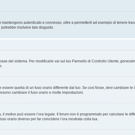
i mantengono autenticato e connesso, oltre a permetterti ad esempio di tenere traccia
 potrebbe risolvere tale disguido.
atabase del sistema. Per modificarle vai sul tuo Pannello di Controllo Utente; gene
e.
sere quella di un fuso orario differente dal tuo. Se cosí fosse, devi cambiare le imp
possono cambiare il fuso orario e molte impostazioni.
a, il motivo può essere l’ora legale. Il forum non è programmato per calcolare le diff
fuso orario diverso per far coincidere l’ora mostrata colla tua.