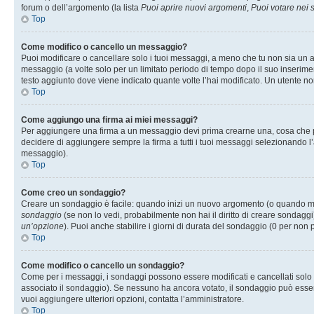
forum o dell’argomento (la lista
Puoi aprire nuovi argomenti
,
Puoi votare nei
Top
Come modifico o cancello un messaggio?
Puoi modificare o cancellare solo i tuoi messaggi, a meno che tu non sia un
messaggio (a volte solo per un limitato periodo di tempo dopo il suo inserim
testo aggiunto dove viene indicato quante volte l’hai modificato. Un utente
Top
Come aggiungo una firma ai miei messaggi?
Per aggiungere una firma a un messaggio devi prima crearne una, cosa che puo
decidere di aggiungere sempre la firma a tutti i tuoi messaggi selezionando 
messaggio).
Top
Come creo un sondaggio?
Creare un sondaggio è facile: quando inizi un nuovo argomento (o quando modi
sondaggio
(se non lo vedi, probabilmente non hai il diritto di creare sondaggi)
un’opzione
). Puoi anche stabilire i giorni di durata del sondaggio (0 per non p
Top
Come modifico o cancello un sondaggio?
Come per i messaggi, i sondaggi possono essere modificati e cancellati solo da
associato il sondaggio). Se nessuno ha ancora votato, il sondaggio può essere 
vuoi aggiungere ulteriori opzioni, contatta l’amministratore.
Top