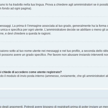
no lo ha tradotto nella tua lingua. Prova a chiedere agli amministratori se è possibi
in fondo ad ogni pagina).
gi. La prima è l’immagine associata al tuo grado, generalmente ha la forma di stell
ica e specifica per ogni utente. L’amministratore decide se abilitare o meno gli a
one, e devi chiedere a questa le ragioni.
iono sotto al tuo nome utente nei messaggi e nel tuo profilo, a seconda dello stile c
tori possono avere un grado specifico. Per favore non abusare inviando interventi non 
 mi chiede di accedere come utente registrato?
sando il modulo di invio posta interno (ammesso, ovviamente, che gli amministratori 
degli argomenti. Potresti avere bisogno di registrarti prima di poter inviare un mes