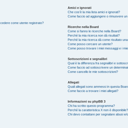
Amici e ignorati
Che cos’è la mia lista amici e ignorati?
Come faccio ad aggiungere o rimuovere un ut
accedere come utente registrato?
Ricerche nella Board
Come si fanno le ricerche nella Board?
Perché la mia ricerca non dà risultati?
Perché la mia ricerca dà come risultato un
Come posso cercare un utente?
Come posso trovare i miei messaggi e i mie
Sottoscrizioni e segnalibri
Qual è la differenza fra segnalibri e sottosc
Come faccio ad sottoscrivere un determina
Come cancello le mie sottoscrizioni?
Allegati
Quali allegati sono ammessi in questa Boar
Come faccio a trovare i miei allegati?
Informazioni su phpBB 3
Chi ha scritto questo programma?
Perché la caratteristica X non è disponibile?
Chi devo contattare per segnalare abusi e/o