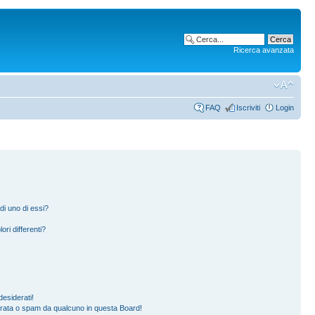
Ricerca avanzata
FAQ
Iscriviti
Login
di uno di essi?
ori differenti?
esiderati!
erata o spam da qualcuno in questa Board!