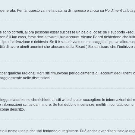
enerata. Per far questo vai nella pagina di ingresso e clicca su
Ho dimenticato la
 sono corretti, allora possono esser successe un paio di cose: se il supporto «regis
 non è il tuo caso, forse devi attivare il tuo account. Alcune Board richiedono che tut
 tipo di attivazione è richiesta. Se ti è stato inviato un messaggio di posta, allora s
bilità di avere utenti anonimi che abusano della Board.) Se sei sicuro che l’indirizzo 
nt per qualche ragione. Molti siti rimuovono periodicamente gli account degli utent
 maggiormente nelle discussioni.
egge statunitense che richiede ai siti web di poter raccogliere le informazioni dei m
lle informazioni scritte dal minore. Se hai dubbi o incertezze, mettiti in contatto 
 come descritto.
ato il nome utente che stai tentando di registrare. Può anche aver disabilitato le regis