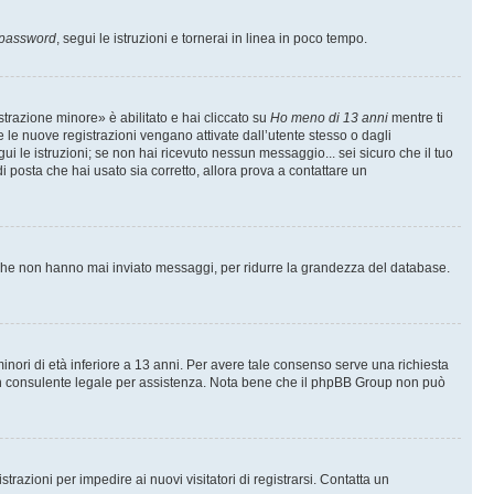
 password
, segui le istruzioni e tornerai in linea in poco tempo.
trazione minore» è abilitato e hai cliccato su
Ho meno di 13 anni
mentre ti
te le nuove registrazioni vengano attivate dall’utente stesso o dagli
egui le istruzioni; se non hai ricevuto nessun messaggio... sei sicuro che il tuo
di posta che hai usato sia corretto, allora prova a contattare un
i che non hanno mai inviato messaggi, per ridurre la grandezza del database.
inori di età inferiore a 13 anni. Per avere tale consenso serve una richiesta
con un consulente legale per assistenza. Nota bene che il phpBB Group non può
trazioni per impedire ai nuovi visitatori di registrarsi. Contatta un